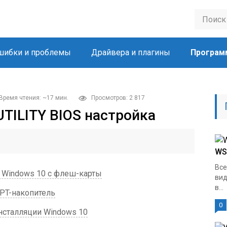
шибки и проблемы
Драйвера и плагины
Програм
Время чтения: ~17 мин.
Просмотров: 2 817
UTILITY BIOS настройка
WS
Все
 Windows 10 с флеш-карты
вид
в...
PT-накопитель
0
нсталляции Windows 10