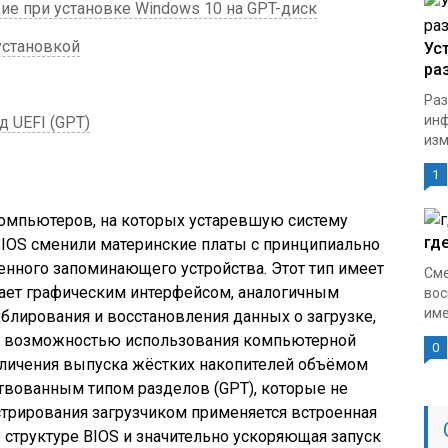
е при установке Windows 10 на GPT-диск
установкой
Ус
ра
Раз
инф
 UEFI (GPT)
изм
1
компьютеров, на которых устаревшую систему
гд
BIOS сменили материнские платы с принципиально
ного запоминающего устройства. Этот тип имеет
Сме
дает графическим интерфейсом, аналогичным
вос
име
ублирования и восстановления данных о загрузке,
 и возможностью использования компьютерной
0
еличения выпуска жёстких накопителей объёмом
твованным типом разделов (GPT), которые не
трирования загрузчиком применяется встроенная
 структуре BIOS и значительно ускоряющая запуск