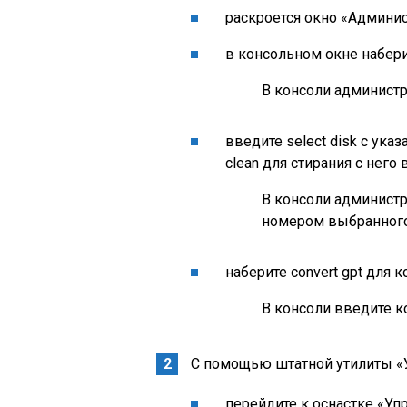
раскроется окно «Админис
в консольном окне набери
В консоли администра
введите select disk с ук
clean для стирания с него
В консоли администра
номером выбранного 
наберите convert gpt для 
В консоли введите к
С помощью штатной утилиты «
перейдите к оснастке «У