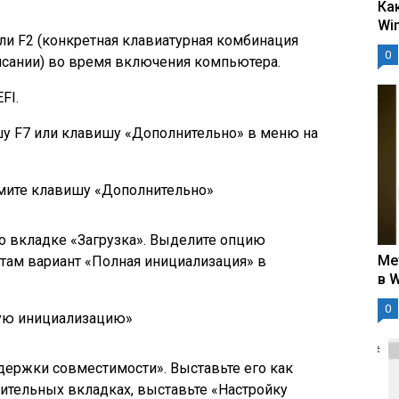
Ка
Wi
ли F2 (конкретная клавиатурная комбинация
0
исании) во время включения компьютера.
FI.
у F7 или клавишу «Дополнительно» в меню на
мите клавишу «Дополнительно»
по вкладке «Загрузка». Выделите опцию
Ме
там вариант «Полная инициализация» в
в 
0
ую инициализацию»
ержки совместимости». Выставьте его как
нительных вкладках, выставьте «Настройку