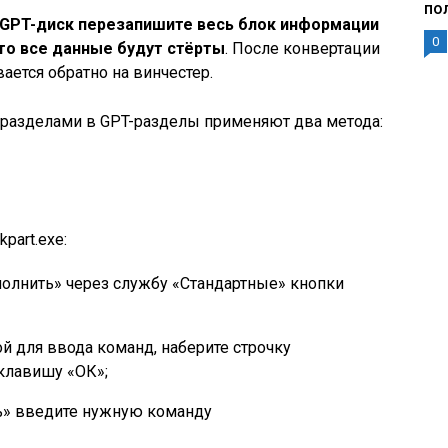
по
 GPT-диск перезапишите весь блок информации
0
то все данные будут стёрты
. После конвертации
ется обратно на винчестер.
-разделами в GPT-разделы применяют два метода:
part.exe:
полнить» через службу «Стандартные» кнопки
ой для ввода команд, наберите строчку
 клавишу «ОК»;
ь» введите нужную команду