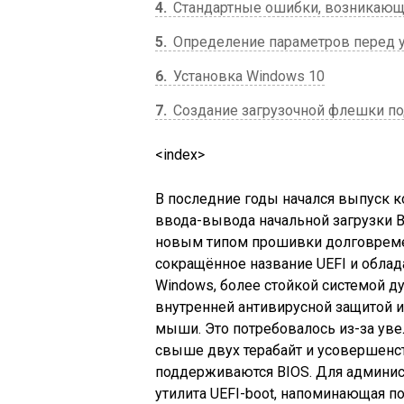
4
Стандартные ошибки, возникающи
5
Определение параметров перед 
6
Установка Windows 10
7
Создание загрузочной флешки под
<index>
В последние годы начался выпуск 
ввода-вывода начальной загрузки 
новым типом прошивки долговремен
сокращённое название UEFI и обла
Windows, более стойкой системой д
внутренней антивирусной защитой
мыши. Это потребовалось из-за ув
свыше двух терабайт и усовершенс
поддерживаются BIOS. Для админис
утилита UEFI-boot, напоминающая по