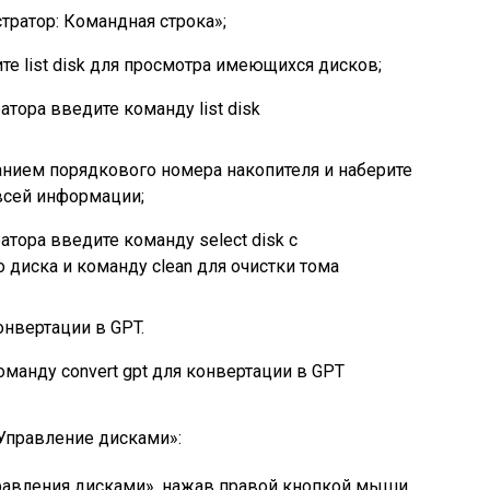
тратор: Командная строка»;
те list disk для просмотра имеющихся дисков;
тора введите команду list disk
азанием порядкового номера накопителя и наберите
 всей информации;
тора введите команду select disk с
диска и команду clean для очистки тома
конвертации в GPT.
оманду convert gpt для конвертации в GPT
Управление дисками»:
правления дисками», нажав правой кнопкой мыши