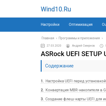
Wind10.ru
Настройки
Оптимизация
О
Главная
›
Программы и приложения
›
27.03.2020
Андрей Смирнов
ASRock UEFI SETUP 
Содержание
1
Настройка UEFI перед установкой
2
Конвертация MBR-накопителя в G
3
Создание флеш-карты UEFI для и