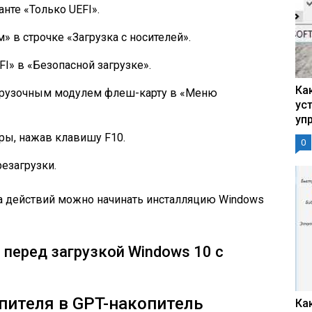
анте «Только UEFI».
» в строчке «Загрузка с носителей».
I» в «Безопасной загрузке».
Ка
грузочным модулем флеш-карту в «Меню
ус
уп
ры, нажав клавишу F10.
0
езагрузки.
а действий можно начинать инсталляцию Windows
I перед загрузкой Windows 10 с
пителя в GPT-накопитель
Ка