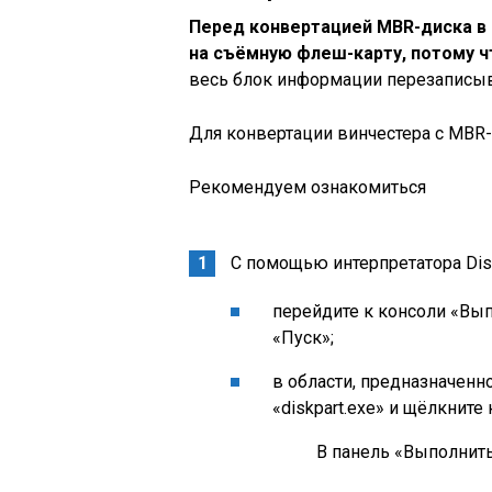
Перед конвертацией MBR-диска в
на съёмную
флеш-карту, потому ч
весь блок информации перезаписыва
Для конвертации винчестера с MBR
Рекомендуем ознакомиться
С помощью интерпретатора Disk
перейдите к консоли «Вы
«Пуск»;
в области, предназначенн
«diskpart.exe» и щёлкните
В панель «Выполнит