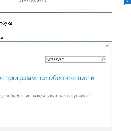
0
утбука
а.