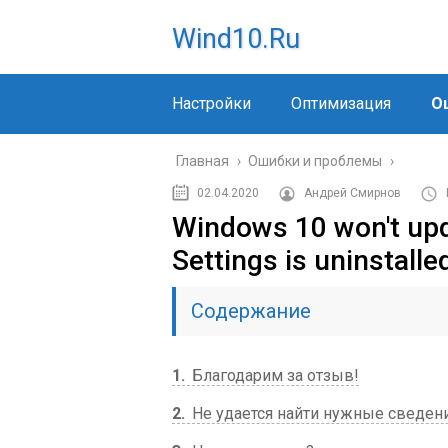
Wind10.ru
Настройки
Оптимизация
О
Главная
›
Ошибки и проблемы
›
02.04.2020
Андрей Смирнов
Windows 10 won't up
Settings is uninstall
Содержание
1
Благодарим за отзыв!
2
Не удается найти нужные сведе