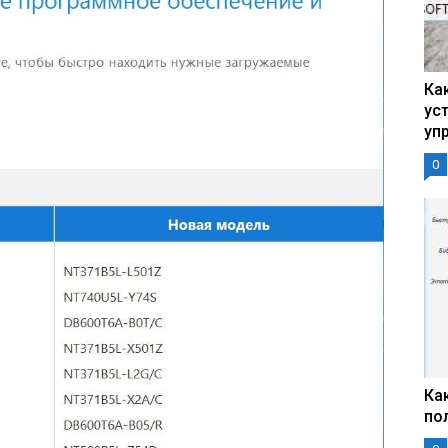
Ка
ус
уп
0
Ка
по