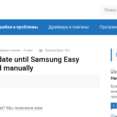
шибки и проблемы
Драйвера и плагины
Програм
Время чтения: ~5 мин.
Просмотров: 961
date until Samsung Easy
ed manually
На
Бра
меж
пре
2
ния? Мы поможем вам.