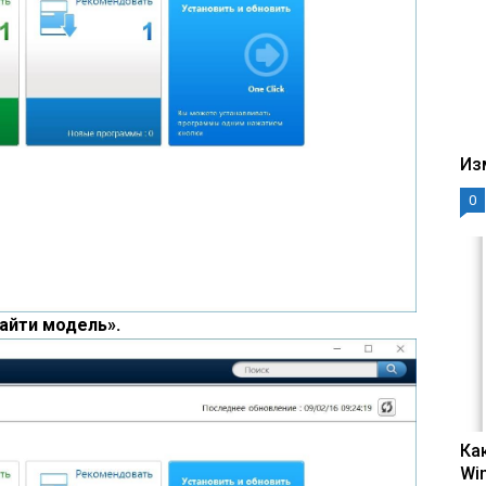
Из
0
айти модель».
Ка
Wi