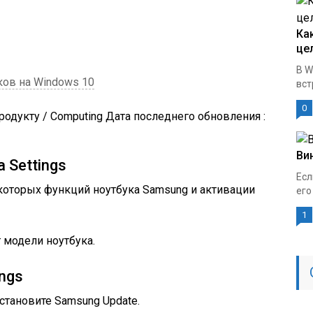
Ка
це
В W
ков на Windows 10
вст
0
родукту
/
Computing Дата последнего обновления :
Ви
 Settings
Есл
которых функций ноутбука Samsung и активации
его
1
 модели ноутбука.
ngs
установите Samsung Update.