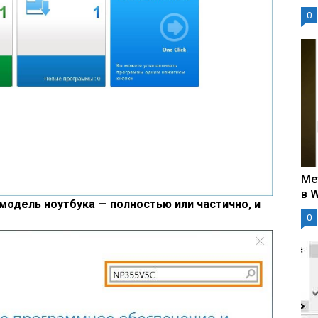
0
Ме
в 
модель ноутбука — полностью или частично, и
0