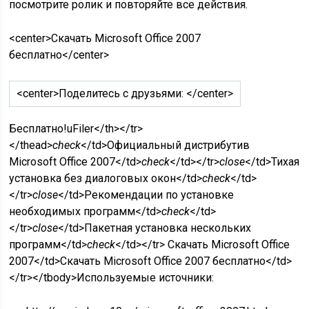
посмотрите ролик и повторяйте все действия.
<center>Скачать Microsoft Office 2007
бесплатно</center>
<center>Поделитесь с друзьями: </center>
Бесплатно!
uFiler</th></tr>
</thead>
check
</td>Официальный дистрибутив
Microsoft Office 2007</td>
check
</td></tr>
close
</td>Тихая
установка без диалоговых окон</td>
check
</td>
</tr>
close
</td>Рекомендации по установке
необходимых программ</td>
check
</td>
</tr>
close
</td>Пакетная установка нескольких
программ</td>
check
</td></tr> Скачать Microsoft Office
2007</td>Скачать Microsoft Office 2007 бесплатно</td>
</tr></tbody>
Используемые источники: