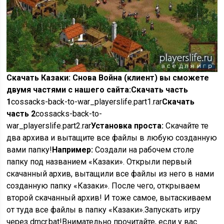
Скачать Казаки: Снова Война (клиент) вы сможете
двумя частями с нашего сайта:
Скачать часть
1
cossacks-back-to-war_playerslife.part1.rar
Скачать
часть 2
cossacks-back-to-
war_playerslife.part2.rar
Установка проста:
Скачайте те
два архива и вытащите все файлы в любую созданную
вами папку!
Например:
Создали на рабочем столе
папку под названием «Казаки». Открыли первый
скачанный архив, вытащили все файлы из него в нами
созданную папку «Казаки». После чего, открываем
второй скачанный архив! И тоже самое, вытаскиваем
от туда все файлы в папку «Казаки».
Запускать игру
через dmcr.bat!
Внимательно прочитайте, если у вас