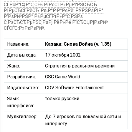
СЃРєР°С‡Р°С‚СЊ РїРѕСЃР»РµРґРЅСЋСЋ
РІРµСЂСЃРёСЋ РљР°Р·Р°РєРё: РЎРЅРѕРІР°
Р’РѕР№РЅР° Р±РµСЃРїР»Р°С‚РЅРѕ
С‚РѕСЂСЂРµРЅС‚РѕРј РёР»Рё РїСЂСЏРјРѕР№
СЃСЃС‹Р»РєРѕР№.
Название:
Казаки: Снова Война (v. 1.35)
Дата выхода:
17 октября 2002
Жанр:
Стратегия в реальном времени
Разработчик:
GSC Game World
Издательство:
CDV Software Entertainment
Язык
только русский
интерфейса:
Мультиплеер:
До 7 игроков по локальной сети и
интернету