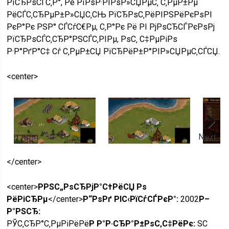
РїСЂРѕСЃС‚Р°, Рё РїРѕР·РІРѕР»СЏРµС‚ С‚РµР±Рµ
РёСЃС‚СЂРµР±Р»СЏС‚СЊ РїСЂРѕС‚РёРІРЅРёРєРѕРІ
РєР°Рє РЅР° СЃСѓС€Рµ, С‚Р°Рє Рё РІ РјРѕСЂСЃРєРѕРј
РїСЂРѕСЃС‚СЂР°РЅСЃС‚РІРµ, РѕС‚ С‡РµРіРѕ
Р·Р°РґР°С‡ Сѓ С‚РµР±СЏ РїСЂРёР±Р°РІР»СЏРµС‚СЃСЏ.
<center>
Next
</center>
<center>
РРЅС„РѕСЂРјР°С†РёСЏ Рѕ
РёРіСЂРµ
</center>
Р“РѕРґ РІС‹РїСѓСЃРєР°:
2002
Р–
Р°РЅСЂ:
РЎС‚СЂР°С‚РµРіРёРё
Р Р°Р·СЂР°Р±РѕС‚С‡РёРє:
SC