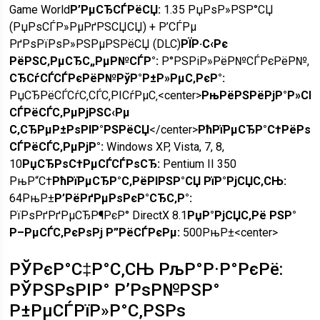
Game World
Р’РµСЂСЃРёСЏ:
1.35 РџРѕР»РЅР°СЏ
(РџРѕСЃР»РµРґРЅСЏСЏ) + Р’СЃРµ
РґРѕРїРѕР»РЅРµРЅРёСЏ (DLC)
РЇР·С‹Рє
РёРЅС‚РµСЂС„РµР№СЃР°:
Р°РЅРіР»РёР№СЃРєРёР№,
СЂСѓСЃСЃРєРёР№
РўР°Р±Р»РµС‚РєР°:
РџСЂРёСЃСѓС‚СЃС‚РІСѓРµС‚<center>
РњРёРЅРёРјР°Р»СЊ
СЃРёСЃС‚РµРјРЅС‹Рµ
С‚СЂРµР±РѕРІР°РЅРёСЏ
</center>
РћРїРµСЂР°С†РёРѕР
СЃРёСЃС‚РµРјР°:
Windows XP, Vista, 7, 8,
10
РџСЂРѕС†РµСЃСЃРѕСЂ:
Pentium II 350
РњР“С†
РћРїРµСЂР°С‚РёРІРЅР°СЏ РїР°РјСЏС‚СЊ:
64РњР±
Р’РёРґРµРѕРєР°СЂС‚Р°:
РїРѕРґРґРµСЂР¶РєР° DirectX 8.1
РџР°РјСЏС‚Рё РЅР°
Р–РµСЃС‚РєРѕРј Р”РёСЃРєРµ:
500РњР±<center>
РЎРєР°С‡Р°С‚СЊ РљР°Р·Р°РєРё:
РЎРЅРѕРІР° Р’РѕР№РЅР°
Р±РµСЃРїР»Р°С‚РЅРѕ