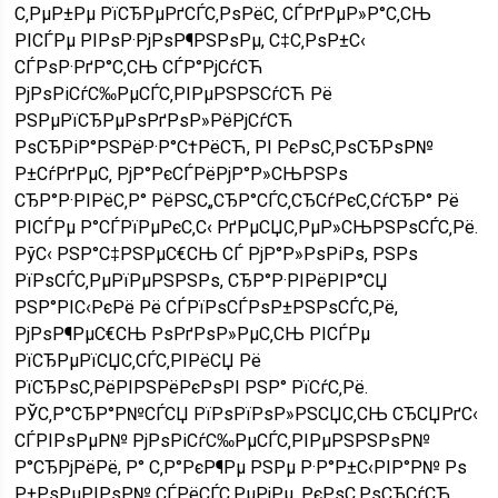
С‚РµР±Рµ РїСЂРµРґСЃС‚РѕРёС‚ СЃРґРµР»Р°С‚СЊ
РІСЃРµ РІРѕР·РјРѕР¶РЅРѕРµ, С‡С‚РѕР±С‹
СЃРѕР·РґР°С‚СЊ СЃР°РјСѓСЋ
РјРѕРіСѓС‰РµСЃС‚РІРµРЅРЅСѓСЋ Рё
РЅРµРїСЂРµРѕРґРѕР»РёРјСѓСЋ
РѕСЂРіР°РЅРёР·Р°С†РёСЋ, РІ РєРѕС‚РѕСЂРѕР№
Р±СѓРґРµС‚ РјР°РєСЃРёРјР°Р»СЊРЅРѕ
СЂР°Р·РІРёС‚Р° РёРЅС„СЂР°СЃС‚СЂСѓРєС‚СѓСЂР° Рё
РІСЃРµ Р°СЃРїРµРєС‚С‹ РґРµСЏС‚РµР»СЊРЅРѕСЃС‚Рё.
РўС‹ РЅР°С‡РЅРµС€СЊ СЃ РјР°Р»РѕРіРѕ, РЅРѕ
РїРѕСЃС‚РµРїРµРЅРЅРѕ, СЂР°Р·РІРёРІР°СЏ
РЅР°РІС‹РєРё Рё СЃРїРѕСЃРѕР±РЅРѕСЃС‚Рё,
РјРѕР¶РµС€СЊ РѕРґРѕР»РµС‚СЊ РІСЃРµ
РїСЂРµРїСЏС‚СЃС‚РІРёСЏ Рё
РїСЂРѕС‚РёРІРЅРёРєРѕРІ РЅР° РїСѓС‚Рё.
РЎС‚Р°СЂР°Р№СЃСЏ РїРѕРїРѕР»РЅСЏС‚СЊ СЂСЏРґС‹
СЃРІРѕРµР№ РјРѕРіСѓС‰РµСЃС‚РІРµРЅРЅРѕР№
Р°СЂРјРёРё, Р° С‚Р°РєР¶Рµ РЅРµ Р·Р°Р±С‹РІР°Р№ Рѕ
Р±РѕРµРІРѕР№ СЃРёСЃС‚РµРјРµ, РєРѕС‚РѕСЂСѓСЋ