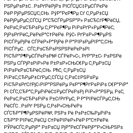
РЅРµРѕР±С…РѕРґРёРјРѕ РІСЃСЏС‡РµСЃРєРё
РёР·РјРµРЅСЏС‚СЊ. РўР°РєР¶Рµ Сѓ С‚РµР±СЏ
РёРјРµРµС‚СЃСЏ Р°СЂСЃРµРЅР°Р» РѕСЂСѓР¶РёСЏ,
РєРѕС‚РѕСЂРѕРµ С‚Р°РєР¶Рµ РїРѕРґР»РµР¶РёС‚
РјРѕРґРёС„РёРєР°С†РёРё. РўС‹ РґРѕР»Р¶РµРЅ
РІСЃРµРјРё СЃРёР»Р°РјРё Р·Р°РІРѕРµРІР°С‚СЊ
РІСЃРµС… СЃС‚РѕСЂРѕРЅРЅРёРєРѕРІ
РІСЂР°Р¶РµСЃРєРѕР№ СЃРёР»С‹, РґР°Р±С‹ РѕРЅРё
РЅРµ СЃРјРѕРіР»Рё Р±РѕР»СЊС€Рµ С‚РµР±СЏ
РїРѕРєРѕСЂРёС‚СЊ. РћС‚ С‚РµР±СЏ
РїРѕС‚СЂРµР±СѓРµС‚СЃСЏ С‚РѕС‡РЅРѕРµ
РїСЂРѕРґСѓРјС‹РІР°РЅРёРµ РєР°Р¶РґРѕРіРѕ С€Р°РіР°
РІ СЃС‚СЂР°С‚РµРіРёС‡РµСЃРєРѕРј РїР»Р°РЅРµ, РѕС‚
РєРѕС‚РѕСЂРѕРіРѕ Р±СѓРґРµС‚ Р·Р°РІРёСЃРµС‚СЊ
РёСЃС…РѕРґ РЅРµ С‚РѕР»СЊРєРѕ
СЃСЂР°Р¶РµРЅРёР№, РЅРѕ Рё РѕР±С‰РµРіРѕ
СЂР°Р·РІРёС‚РёСЏ С†РёРІРёР»РёР·Р°С†РёРё.
РЎРёСЃС‚РµРјР° Р±РѕСЏ РјР°РєСЃРёРјР°Р»СЊРЅРѕ