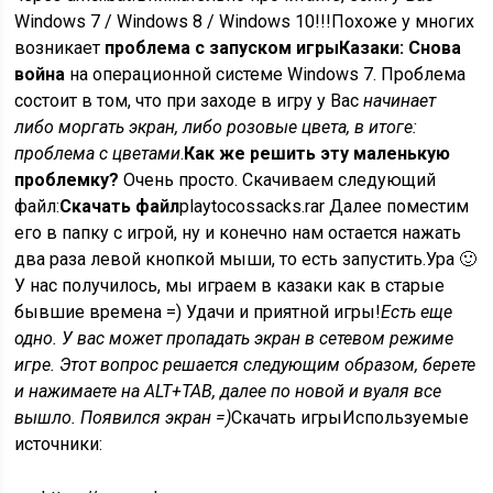
Windows 7 / Windows 8 / Windows 10!!!
Похоже у многих
возникает
проблема с запуском игры
Казаки: Снова
война
на операционной системе
Windows 7
. Проблема
состоит в том, что при заходе в игру у Вас
начинает
либо моргать экран, либо розовые цвета, в итоге:
проблема с цветами
.
Как же решить эту маленькую
проблемку?
Очень просто. Скачиваем следующий
файл:
Скачать файл
playtocossacks.rar Далее поместим
его в папку с игрой, ну и конечно нам остается нажать
два раза левой кнопкой мыши, то есть запустить.Ура 🙂
У нас получилось, мы играем в казаки как в старые
бывшие времена =) Удачи и приятной игры!
Есть еще
одно. У вас может пропадать экран в сетевом режиме
игре. Этот вопрос решается следующим образом, берете
и нажимаете на ALT+TAB, далее по новой и вуаля все
вышло. Появился экран =)
Скачать игры
Используемые
источники: