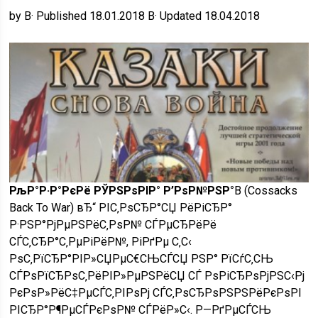
by В· Published 18.01.2018 В· Updated 18.04.2018
РљР°Р·Р°РєРё РЎРЅРѕРІР° Р’РѕР№РЅР°
В (Cossacks
Back To War) вЂ“ РІС‚РѕСЂР°СЏ РёРіСЂР°
Р·РЅР°РјРµРЅРёС‚РѕР№ СЃРµСЂРёРё
СЃС‚СЂР°С‚РµРіРёР№, РіРґРµ С‚С‹
РѕС‚РїСЂР°РІР»СЏРµС€СЊСЃСЏ РЅР° РїСѓС‚СЊ
СЃРѕРїСЂРѕС‚РёРІР»РµРЅРёСЏ СЃ РѕРіСЂРѕРјРЅС‹Рј
РєРѕР»РёС‡РµСЃС‚РІРѕРј СЃС‚РѕСЂРѕРЅРЅРёРєРѕРІ
РІСЂР°Р¶РµСЃРєРѕР№ СЃРёР»С‹. Р—РґРµСЃСЊ