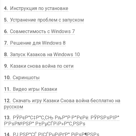
4
Инструкция по установке
5
Устранение проблем с запуском
6
Совместимость с Windows 7
7
Решение для Windows 8
8
Запуск Казаков на Windows 10
9
Казаки снова война по сети
10
Скриншоты
11
Видео игры Казаки
12
Скачать игру Казаки Снова война бесплатно на
русском
13
РЎРєР°С‡Р°С‚СЊ РљР°Р·Р°РєРё: РЎРЅРѕРІР°
Р’РѕР№РЅР° Р±РµСЃРїР»Р°С‚РЅРѕ
14
РЈ РЅР°СЃ РІСЃРµРіРґР° РјРѕР¶РЅРѕ