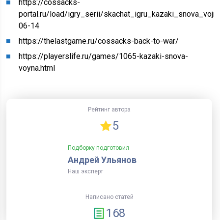
https://cossacks-
portal.ru/load/igry_serii/skachat_igru_kazaki_snova_vo
06-14
https://thelastgame.ru/cossacks-back-to-war/
https://playerslife.ru/games/1065-kazaki-snova-
voyna.html
Рейтинг автора
5
Подборку подготовил
Андрей Ульянов
Наш эксперт
Написано статей
168