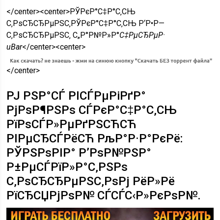
</center><center>РЎРєР°С‡Р°С‚СЊ
С‚РѕСЂСЂРµРЅС‚РЎРєР°С‡Р°С‚СЊ Р‘Р•Р—
С‚РѕСЂСЂРµРЅС‚ С„Р°Р№Р»Р°
С‡РµСЂРµР·
uBar
</center><center>
</center>
РЈ РЅР°СЃ РІСЃРµРіРґР°
РјРѕР¶РЅРѕ СЃРєР°С‡Р°С‚СЊ
РїРѕСЃР»РµРґРЅСЋСЋ
РІРµСЂСЃРёСЋ РљР°Р·Р°РєРё:
РЎРЅРѕРІР° Р’РѕР№РЅР°
Р±РµСЃРїР»Р°С‚РЅРѕ
С‚РѕСЂСЂРµРЅС‚РѕРј РёР»Рё
РїСЂСЏРјРѕР№ СЃСЃС‹Р»РєРѕР№.