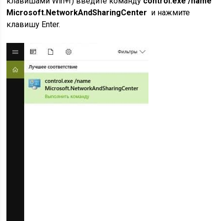
клавишами Win+r) введите команду
control.exe /name
Microsoft.NetworkAndSharingCenter
и нажмите
клавишу Enter.