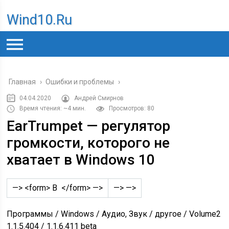
Wind10.ru
Главная
›
Ошибки и проблемы
›
04.04.2020
Андрей Смирнов
Время чтения: ~4 мин.
Просмотров: 80
EarTrumpet — регулятор
громкости, которого не
хватает в Windows 10
—> <form> В </form> —>
—> —>
Программы / Windows / Аудио, Звук / другое / Volume2
1.1.5.404 / 1.1.6.411 beta