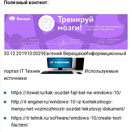
Полезный контент:
30.12.2019
10:00
29
Евгений Верещака
Информационный
портал IT Техник
Используемые
источники:
https://itswat.ru/kak-sozdat-fajl-bat-na-windows-10/
http://it-enginer.ru/windows-10-iz-kontekstnogo-
menyu-net-vozmozhnosti-sozdat-tekstovyj-dokument/
https://it-tehnik.ru/software/windows-10/create-text-
file.html