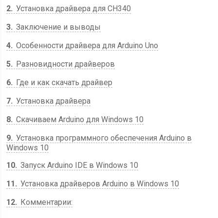
2
Установка драйвера для CH340
3
Заключение и выводы
4
Особенности драйвера для Arduino Uno
5
Разновидности драйверов
6
Где и как скачать драйвер
7
Установка драйвера
8
Скачиваем Arduino для Windows 10
9
Установка программного обеспечения Arduino в
Windows 10
10
Запуск Arduino IDE в Windows 10
11
Установка драйверов Arduino в Windows 10
12
Комментарии: