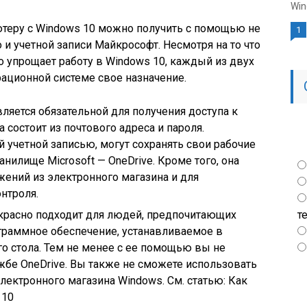
Win
ьютеру с Windows 10 можно получить с помощью не
1
о и учетной записи Майкрософт. Несмотря на то что
но упрощает работу в Windows 10, каждый из двух
рационной системе свое назначение.
Является обязательной для получения доступа к
 состоит из почтового адреса и пароля.
 учетной записью, могут сохранять свои рабочие
нилище Microsoft — OneDrive. Кроме того, она
жений из электронного магазина и для
нтроля.
екрасно подходит для людей, предпочитающих
т
граммное обеспечение, устанавливаемое в
го стола. Тем не менее с ее помощью вы не
ужбе OneDrive. Вы также не сможете использовать
лектронного магазина Windows. См. статью: Как
 10