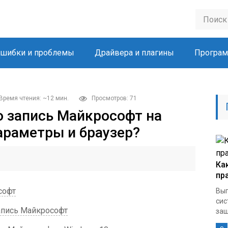
шибки и проблемы
Драйвера и плагины
Програм
Время чтения: ~12 мин.
Просмотров: 71
ю запись Майкрософт на
араметры и браузер?
Ка
пр
софт
Вып
сис
апись Майкрософт
защ