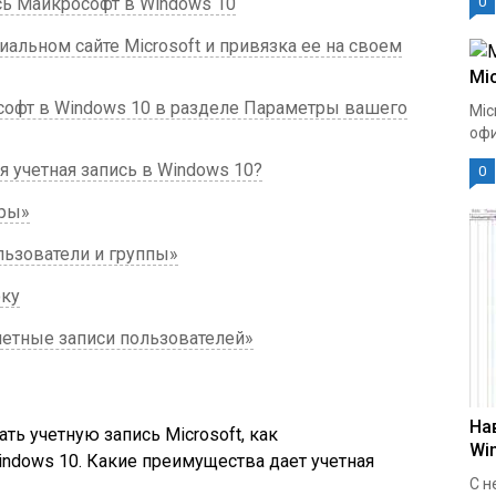
сь Майкрософт в Windows 10
0
альном сайте Microsoft и привязка ее на своем
Mic
софт в Windows 10 в разделе Параметры вашего
Mic
офи
я учетная запись в Windows 10?
0
тры»
льзователи и группы»
оку
четные записи пользователей»
На
ать учетную запись Microsoft, как
Wi
indows 10. Какие преимущества дает учетная
С н