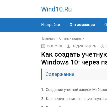
Wind10.ru
Настройки
Оптимизация
О
Главная
›
Оптимизация
›
22.03.2020
Андрей Смирнов
Как создать учетну
Windows 10: через п
Содержание
1
Создание учетной записи Майкро
2
Как переключиться на учетную з