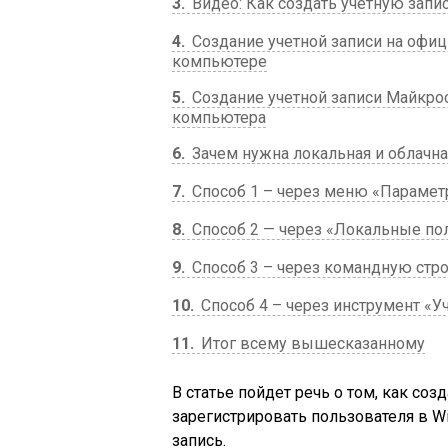
3
Видео: Как создать учетную запи
4
Создание учетной записи на офици
компьютере
5
Создание учетной записи Майкро
компьютера
6
Зачем нужна локальная и облачна
7
Способ 1 – через меню «Параме
8
Способ 2 — через «Локальные по
9
Способ 3 – через командную стр
10
Способ 4 – через инструмент «У
11
Итог всему вышесказанному
В статье пойдет речь о том, как созд
зарегистрировать пользователя в W
запись.