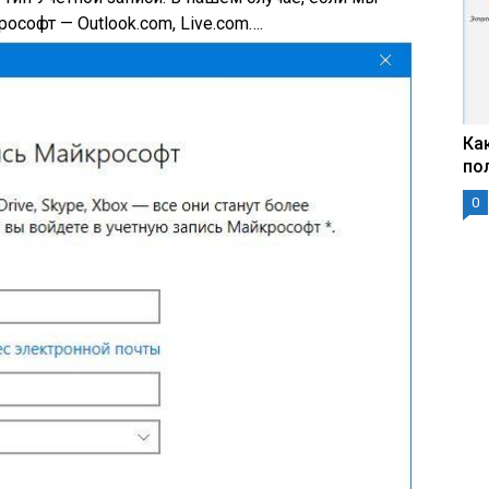
ософт — Outlook.com, Live.com….
Ка
по
0