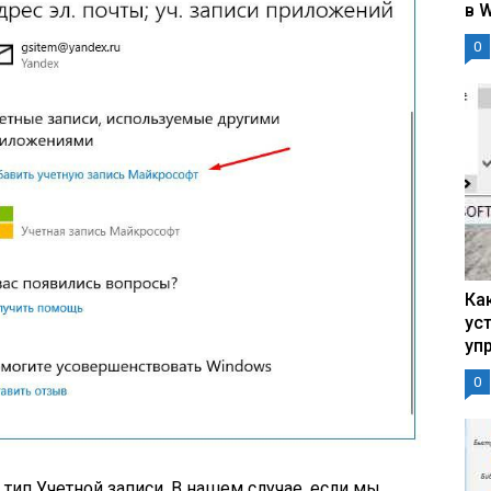
в 
0
Ка
ус
уп
0
ип Учетной записи. В нашем случае, если мы