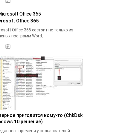
08.04.2020
rosoft Office 365
rosoft Office 365 состоит не только из
сных программ Word,...
11.04.2020
верное пригодится кому-то (ChkDsk
ndows 10 решение)
едавнего времени у пользователей