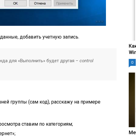
данные, добавить учетную запись.
Ка
Wi
анда для «Выполнить» будет другая –
control
0
ней группы (сам код), расскажу на примере
осмотра ставим по категориям;
Ме
ернет»;