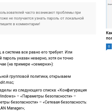
 пользователей часто возникают проблемы при
 тоже не получается узнать пароль от локальной
апишите в комментарии!
Ка
по
0
, а система все равно его требует. Или
 пароль указан неверно, хотя он точно
чае (на примере «семерки»):
ьной групповой политики, открываем
dit.
msc;
азделы из следующего списка: «Конфигурация
indows» – «Параметры безопасности» –
тры безопасности» – «Сетевая безопасность:
AN Manager»;