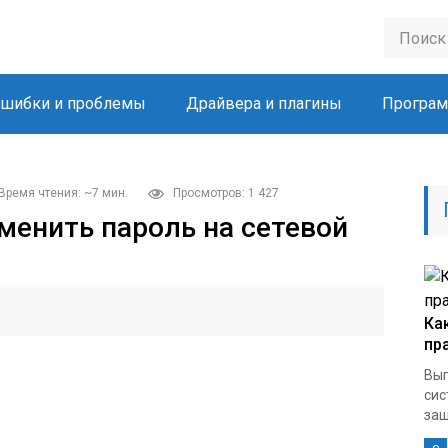
шибки и проблемы
Драйвера и плагины
Програм
Время чтения: ~7 мин.
Просмотров: 1 427
менить пароль на сетевой
Ка
пр
Вып
сис
защ