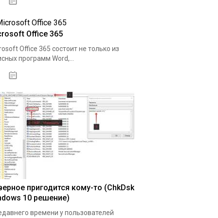
08.04.2020
rosoft Office 365
rosoft Office 365 состоит не только из
сных программ Word,...
11.04.2020
верное пригодится кому-то (ChkDsk
ndows 10 решение)
едавнего времени у пользователей