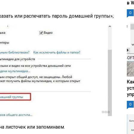
в 
0
казать или распечатать пароль домашней группы»;
Ка
ус
уп
0
а листочек или запоминаем.