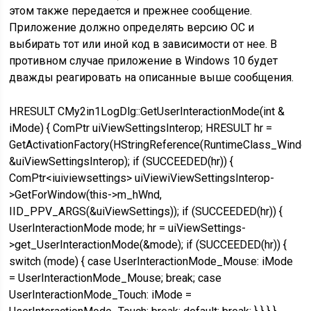
этом также передается и прежнее сообщение.
Приложение должно определять версию ОС и
выбирать тот или иной код в зависимости от нее. В
противном случае приложение в Windows 10 будет
дважды реагировать на описанные выше сообщения.
HRESULT CMy2in1LogDlg::GetUserInteractionMode(int &
iMode) { ComPtr uiViewSettingsInterop; HRESULT hr =
GetActivationFactory(HStringReference(RuntimeClass_Wind
&uiViewSettingsInterop); if (SUCCEEDED(hr)) {
ComPtr<iuiviewsettings> uiViewiViewSettingsInterop-
>GetForWindow(this->m_hWnd,
IID_PPV_ARGS(&uiViewSettings)); if (SUCCEEDED(hr)) {
UserInteractionMode mode; hr = uiViewSettings-
>get_UserInteractionMode(&mode); if (SUCCEEDED(hr)) {
switch (mode) { case UserInteractionMode_Mouse: iMode
= UserInteractionMode_Mouse; break; case
UserInteractionMode_Touch: iMode =