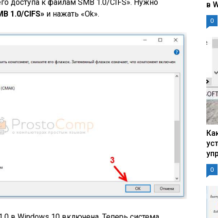
о доступа к файлам SMB 1.0/CIFS». Нужно
в 
B 1.0/CIFS»
и нажать «Ok».
0
Ка
ус
уп
0
.0 в Windows 10 включена. Теперь система