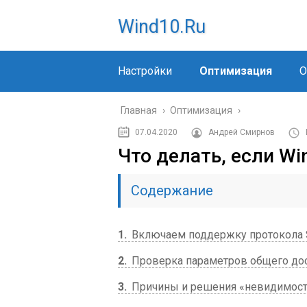
Wind10.ru
Настройки
Оптимизация
О
Главная
›
Оптимизация
›
07.04.2020
Андрей Смирнов
Что делать, если Wi
Содержание
1
Включаем поддержку протокола 
2
Проверка параметров общего дос
3
Причины и решения «невидимос