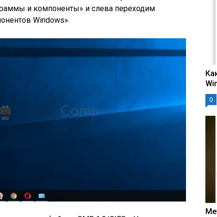
граммы и компоненты» и слева переходим
онентов Windows».
Ка
Wi
0
Ме