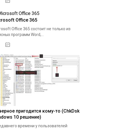
08.04.2020
rosoft Office 365
rosoft Office 365 состоит не только из
сных программ Word,...
11.04.2020
верное пригодится кому-то (ChkDsk
ndows 10 решение)
едавнего времени у пользователей