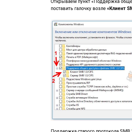
Открываем пункт «Поддержка общег
поставить галочку возле
«Клиент SM
Поддержка старого протокола SMB 1