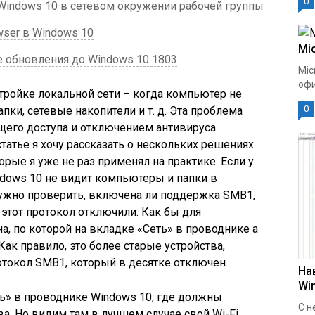
0
indows 10 в сетевом окружении рабочей группы
wser в Windows 10
Mic
е обновления до Windows 10 1803
Mic
офи
тройке локальной сети – когда компьютер не
0
ки, сетевые накопители и т. д. Эта проблема
щего доступа и отключением антивируса
 статье я хочу рассказать о нескольких решениях
рые я уже не раз применял на практике. Если у
dows 10 не видит компьютеры и папки в
нужно проверить, включена ли поддержка SMB1,
 этот протокол отключили. Как бы для
на, по которой на вкладке «Сеть» в проводнике а
Как правило, это более старые устройства,
токол SMB1, который в десятке отключен.
На
Wi
ь» в проводнике Windows 10, где должны
С н
а. Но видим там в лучшем случае свой Wi-Fi