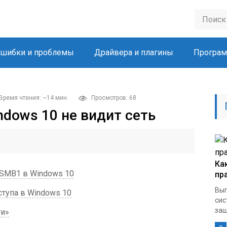
шибки и проблемы
Драйвера и плагины
Програм
Время чтения: ~14 мин.
Просмотров: 68
ndows 10 не видит сеть
Ка
SMB1 в Windows 10
пр
Вып
тупа в Windows 10
сис
защ
ти»