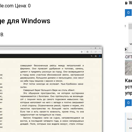
в 
gle.com
Цена: 0
0
dge для Windows
B.
Ка
ус
уп
0