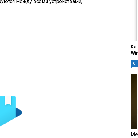
руются между всеми устройствами,
Ка
Wi
0
Ме