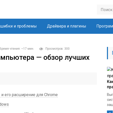
шибки и проблемы
Драйвера и плагины
Програм
Время чтения: ~17 мин.
Просмотров: 300
омпьютера — обзор лучших
Ка
пр
» и его расширение для Chrome
Вып
сис
ndows
защ