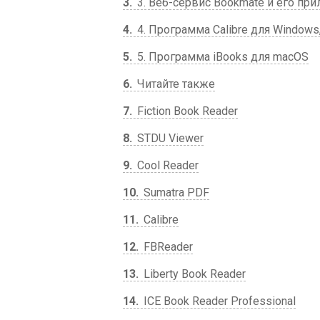
3
3. Веб-сервис Bookmate и его пр
4
4. Программа Calibre для Windows,
5
5. Программа iBooks для macOS
6
Читайте также
7
Fiction Book Reader
8
STDU Viewer
9
Cool Reader
10
Sumatra PDF
11
Calibre
12
FBReader
13
Liberty Book Reader
14
ICE Book Reader Professional