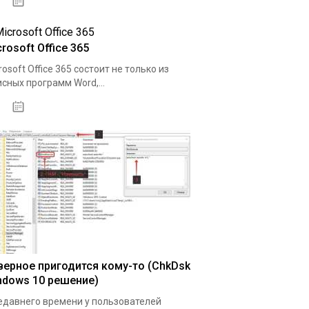
08.04.2020
rosoft Office 365
rosoft Office 365 состоит не только из
сных программ Word,...
11.04.2020
верное пригодится кому-то (ChkDsk
ndows 10 решение)
едавнего времени у пользователей