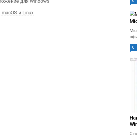
иложение для Windows
0
 macOS и Linux
Mic
Mic
офи
0
На
Wi
С н