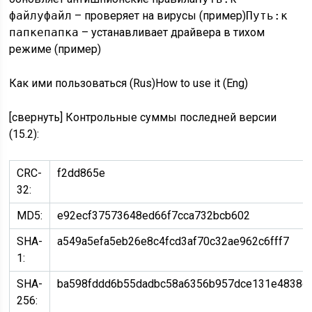
файлуфайл
– проверяет на вирусы (
пример
)
Путь:к
папкепапка
– устанавливает драйвера в тихом
режиме (
пример
)
Как ими пользоваться (Rus)How to use it (Eng)
[свернуть] Контрольные суммы последней версии
(15.2):
CRC-
f2dd865e
32:
MD5:
e92ecf37573648ed66f7cca732bcb602
SHA-
a549a5efa5eb26e8c4fcd3af70c32ae962c6fff7
1:
SHA-
ba598fddd6b55dadbc58a6356b957dce131e4838c
256: