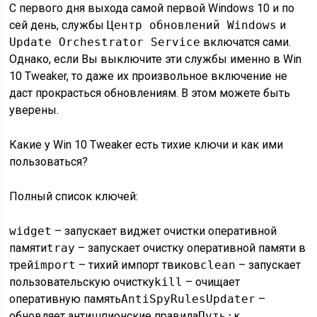
С первого дня выхода самой первой Windows 10 и по
сей день, службы
Центр обновлений Windows
и
Update Orchestrator Service
включатся сами.
Однако, если Вы выключите эти службы именно в Win
10 Tweaker, то даже их произвольное включение не
даст прокрасться обновлениям. В этом можете быть
уверены.
Какие у Win 10 Tweaker есть тихие ключи и как ими
пользоваться?
Полный список ключей:
widget
– запускает виджет очистки оперативной
памяти
tray
– запускает очистку оперативной памяти в
трей
import
– тихий импорт твиков
clean
– запускает
пользовательскую очистку
kill
– очищает
оперативную память
AntiSpyRulesUpdater
–
обновляет антишпионские правила
Путь:к