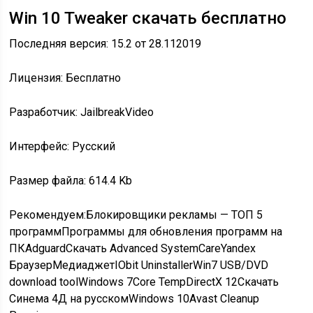
Win 10 Tweaker скачать бесплатно
Последняя версия: 15.2 от
28.11
2019
Лицензия: Бесплатно
Разработчик: JailbreakVideo
Интерфейс: Русский
Размер файла: 614.4 Kb
Рекомендуем:Блокировщики рекламы — ТОП 5
программПрограммы для обновления программ на
ПКAdguardСкачать Advanced SystemCareYandex
БраузерМедиаджетIObit UninstallerWin7 USB/DVD
download toolWindows 7Core TempDirectX 12Скачать
Синема 4Д на русскомWindows 10Avast Cleanup