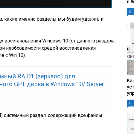
в 
0
им, какие именно разделы мы б
удем удалять и
ду восстановления Windows 10 (от данного раздела
ри необходимости средой восстановления,
 с Win 10).
мный RAID1 (зеркало) для
Ка
ного GPT диска в Windows 10/ Server
ус
уп
0
FI) системный раздел, содержащий все файлы