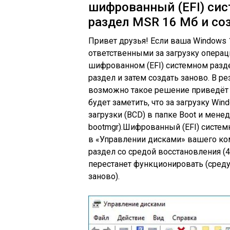
шифрованный (EFI) сис
раздел MSR 16 Мб и со
Привет друзья! Если ваша Windows 
ответственными за загрузку опера
шифрованном (EFI) системном разде
раздел и затем создать заново. В р
возможно такое решение приведёт 
будет заметить, что за загрузку W
загрузки (BCD) в папке Boot и мене
bootmgr).Шифрованный (EFI) систем
в
«Управлении дисками» вашего ко
раздел со средой восстановления (4
перестанет функционировать (сред
заново
).