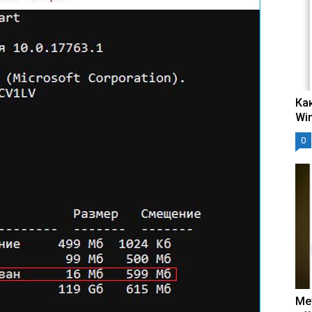
Ка
Wi
0
Ме