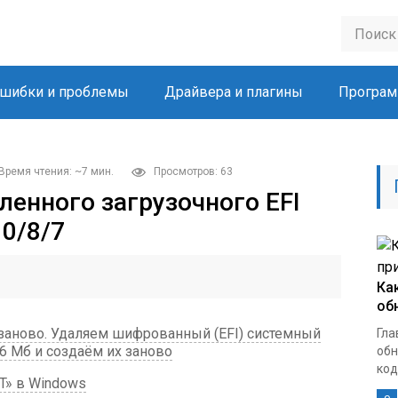
шибки и проблемы
Драйвера и плагины
Програм
Время чтения: ~7 мин.
Просмотров: 63
ленного загрузочного EFI
10/8/7
Ка
об
 заново. Удаляем шифрованный (EFI) системный
Гла
6 Мб и создаём их заново
обн
кодо
T» в Windows