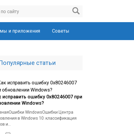
мы и приложения
Советы
Популярные статьи
к исправить ошибку 0x80246007 при
новлении Windows?
внаяОшибки WindowsОшибки Центра
овления в Windows 10: классификация
в и...