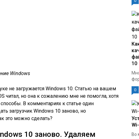
0
Ка
ка
фа
10
ение Windows
Мно
фор
уке не загружается Windows 10. Статью на вашем
0
OS
читал, но она к сожалению мне не помогла, хотя
способы. В комментариях к статье один
ать загрузчик Windows 10 заново, но
ак это можно сделать?
Ус
Wi
indows 10 заново. Удаляем
Во 