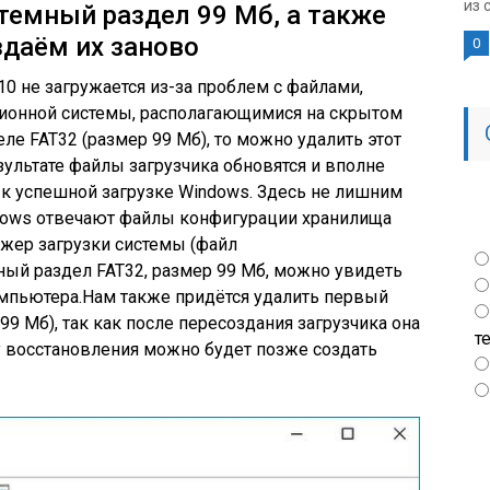
из 
темный раздел 99 Мб, а также
здаём их заново
0
10 не загружается из-за проблем с
файлами
,
ционной системы, располагающимися на скрытом
ле FAT32 (размер 99 Мб), то можно удалить этот
езультате файлы загрузчика обновятся и вполне
к успешной загрузке Windows. Здесь не лишним
indows отвечают файлы конфигурации хранилища
джер загрузки системы (файл
ный раздел FAT32, размер 99 Мб, можно увидеть
мпьютера.
Нам также придётся удалить первый
99 Мб), так как после пересоздания загрузчика она
т
у восстановления можно будет позже
создать