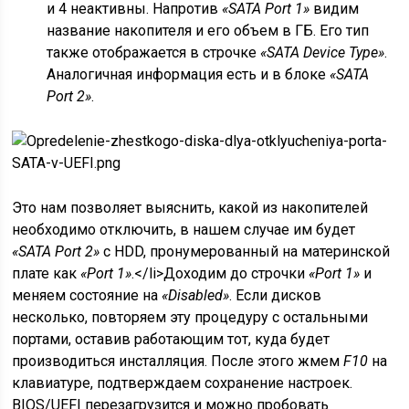
и 4 неактивны. Напротив
«SATA Port 1»
видим
название накопителя и его объем в ГБ. Его тип
также отображается в строчке
«SATA Device Type»
.
Аналогичная информация есть и в блоке
«SATA
Port 2»
.
Это нам позволяет выяснить, какой из накопителей
необходимо отключить, в нашем случае им будет
«SATA Port 2»
с HDD, пронумерованный на материнской
плате как
«Port 1»
.</li>Доходим до строчки
«Port 1»
и
меняем состояние на
«Disabled»
. Если дисков
несколько, повторяем эту процедуру с остальными
портами, оставив работающим тот, куда будет
производиться инсталляция. После этого жмем
F10
на
клавиатуре, подтверждаем сохранение настроек.
BIOS/UEFI перезагрузится и можно пробовать