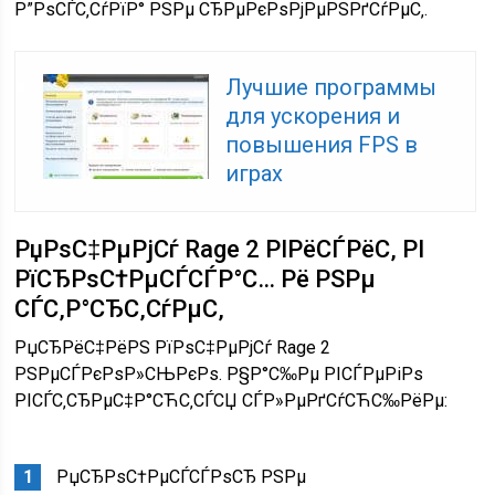
Р”РѕСЃС‚СѓРїР° РЅРµ СЂРµРєРѕРјРµРЅРґСѓРµС‚.
Лучшие программы
для ускорения и
повышения FPS в
играх
РџРѕС‡РµРјСѓ Rage 2 РІРёСЃРёС‚ РІ
РїСЂРѕС†РµСЃСЃР°С… Рё РЅРµ
СЃС‚Р°СЂС‚СѓРµС‚
РџСЂРёС‡РёРЅ РїРѕС‡РµРјСѓ Rage 2
РЅРµСЃРєРѕР»СЊРєРѕ. Р§Р°С‰Рµ РІСЃРµРіРѕ
РІСЃС‚СЂРµС‡Р°СЋС‚СЃСЏ СЃР»РµРґСѓСЋС‰РёРµ:
РџСЂРѕС†РµСЃСЃРѕСЂ РЅРµ