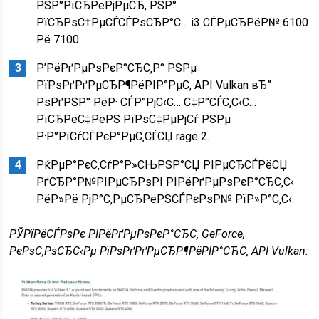
РЅР°РїСЂРёРјРµСЂ, РЅР°
РїСЂРѕС†РµСЃСЃРѕСЂР°С… i3 СЃРµСЂРёР№ 6100
Рё 7100.
Р’РёРґРµРѕРєР°СЂС‚Р° РЅРµ
РїРѕРґРґРµСЂР¶РёРІР°РµС‚ API Vulkan вЂ”
РѕРґРЅР° РёР· СЃР°РјС‹С… С‡Р°СЃС‚С‹С…
РїСЂРёС‡РёРЅ РїРѕС‡РµРјСѓ РЅРµ
Р·Р°РїСѓСЃРєР°РµС‚СЃСЏ rage 2.
РќРµР°РєС‚СѓР°Р»СЊРЅР°СЏ РІРµСЂСЃРёСЏ
РґСЂР°Р№РІРµСЂРѕРІ РІРёРґРµРѕРєР°СЂС‚С‹
РёР»Рё РјР°С‚РµСЂРёРЅСЃРєРѕР№ РїР»Р°С‚С‹.
РЎРїРёСЃРѕРє РІРёРґРµРѕРєР°СЂС‚ GeForce,
РєРѕС‚РѕСЂС‹Рµ РїРѕРґРґРµСЂР¶РёРІР°СЋС‚ API Vulkan: