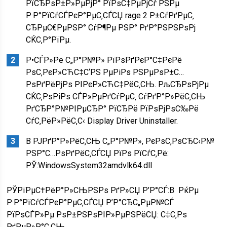
РїСЂРѕР±Р»РµРјР° РїРѕС‡РµРјСѓ РЅРµ
Р·Р°РїСѓСЃРєР°РµС‚СЃСЏ rage 2 Р±СѓРґРµС‚
СЂРµС€РµРЅР° СѓР¶Рµ РЅР° РґР°РЅРЅРѕРј
СЌС‚Р°РїРµ.
Р•СЃР»Рё С„Р°Р№Р» РїРѕРґРєР°С‡РєРё
РѕС‚РєР»СЋС‡С‘РЅ РµРіРѕ РЅРµРѕР±С…
РѕРґРёРјРѕ РІРєР»СЋС‡РёС‚СЊ. РљСЂРѕРјРµ
СЌС‚РѕРіРѕ СЃР»РµРґСѓРµС‚ СѓРґР°Р»РёС‚СЊ
РґСЂР°Р№РІРµСЂР° РїСЂРё РїРѕРјРѕС‰Рё
СѓС‚РёР»РёС‚С‹ Display Driver Uninstaller.
В РЈРґР°Р»РёС‚СЊ С„Р°Р№Р», РєРѕС‚РѕСЂС‹Р№
РЅР°С…РѕРґРёС‚СЃСЏ РїРѕ РїСѓС‚Рё:
РЎ:WindowsSystem32amdvlk64.dll
РЎРїРµС†РёР°Р»СЊРЅРѕ РґР»СЏ Р’Р°СЃ:
В
РќРµ
Р·Р°РїСѓСЃРєР°РµС‚СЃСЏ Р’Р°СЂС„РµР№СЃ
РїРѕСЃР»Рµ РѕР±РЅРѕРІР»РµРЅРёСЏ: С‡С‚Рѕ
РґРµР»Р°С‚СЊ