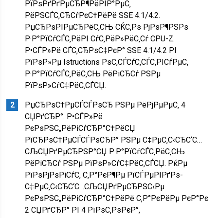
РїРѕРґРґРµСЂР¶РёРІР°РµС‚
РёРЅСЃС‚СЂСѓРєС†РёРё SSE 4.1/4.2.
РџСЂРѕРІРµСЂРёС‚СЊ СЌС‚Рѕ РјРѕР¶РЅРѕ
Р·Р°РїСѓСЃС‚РёРІ СѓС‚РёР»РёС‚Сѓ CPU-Z.
Р•СЃР»Рё СЃС‚СЂРѕС‡РєР° SSE 4.1/4.2 РІ
РїРѕР»Рµ Istructions РѕС‚СЃСѓС‚СЃС‚РІСѓРµС‚
Р·Р°РїСѓСЃС‚РёС‚СЊ РёРіСЂСѓ РЅРµ
РїРѕР»СѓС‡РёС‚СЃСЏ.
РџСЂРѕС†РµСЃСЃРѕСЂ РЅРµ РёРјРµРµС‚ 4
СЏРґСЂР°. Р•СЃР»Рё
РєРѕРЅС„РёРіСѓСЂР°С†РёСЏ
РїСЂРѕС†РµСЃСЃРѕСЂР° РЅРµ С‡РµС‚С‹СЂС‘С…
СЉСЏРґРµСЂРЅР°СЏ Р·Р°РїСѓСЃС‚РёС‚СЊ
РёРіСЂСѓ РЅРµ РїРѕР»СѓС‡РёС‚СЃСЏ. РќРµ
РїРѕРјРѕРіСѓС‚ С‚Р°РєР¶Рµ РїСЃРµРІРґРѕ-
С‡РµС‚С‹СЂС‘С…СЉСЏРґРµСЂРЅС‹Рµ
РєРѕРЅС„РёРіСѓСЂР°С†РёРё С‚Р°РєРёРµ РєР°Рє
2 СЏРґСЂР° РІ 4 РїРѕС‚РѕРєР°,