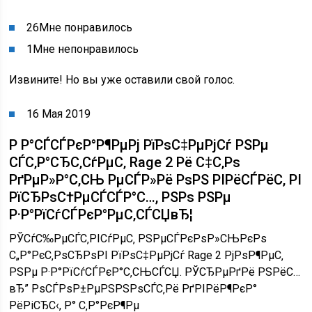
26
Мне понравилось
1
Мне непонравилось
Извините! Но вы уже оставили свой голос.
16 Мая 2019
Р Р°СЃСЃРєР°Р¶РµРј РїРѕС‡РµРјСѓ РЅРµ
СЃС‚Р°СЂС‚СѓРµС‚ Rage 2 Рё С‡С‚Рѕ
РґРµР»Р°С‚СЊ РµСЃР»Рё РѕРЅ РІРёСЃРёС‚ РІ
РїСЂРѕС†РµСЃСЃР°С…, РЅРѕ РЅРµ
Р·Р°РїСѓСЃРєР°РµС‚СЃСЏвЂ¦
РЎСѓС‰РµСЃС‚РІСѓРµС‚ РЅРµСЃРєРѕР»СЊРєРѕ
С„Р°РєС‚РѕСЂРѕРІ РїРѕС‡РµРјСѓ Rage 2 РјРѕР¶РµС‚
РЅРµ Р·Р°РїСѓСЃРєР°С‚СЊСЃСЏ. РЎСЂРµРґРё РЅРёС…
вЂ” РѕСЃРѕР±РµРЅРЅРѕСЃС‚Рё РґРІРёР¶РєР°
РёРіСЂС‹, Р° С‚Р°РєР¶Рµ