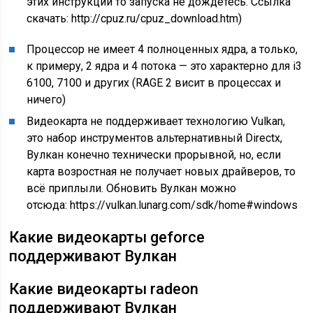
этих инструкций то запуска не дождётесь. Ссылка
скачать: http://cpuz.ru/cpuz_download.htm)
Процессор
не имеет 4 полноценных ядра, а только,
к примеру, 2 ядра и 4 потока — это характерно для i3
6100, 7100 и других (
RAGE 2 висит в процессах и
ничего
)
Видеокарта
не поддерживает технологию Vulkan,
это набор инструментов альтернативный Directx,
Вулкан конечно технически прорывной, но, если
карта возростная не получает новых драйверов, то
всё приплыли. Обновить Вулкан можно
отсюда: https://vulkan.lunarg.com/sdk/home#windows
Какие видеокарты geforce
поддерживают Вулкан
Какие видеокарты radeon
поддерживают Вулкан