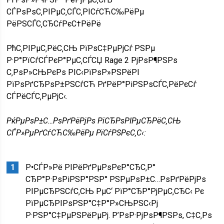
СЃРѕРѕС‚РІРµС‚СЃС‚РІСѓСЋС‰РёРµ
РёРЅСЃС‚СЂСѓРєС†РёРё
РћС‚РІРµС‚РёС‚СЊ РїРѕС‡РµРјСѓ РЅРµ
Р·Р°РїСѓСЃРєР°РµС‚СЃСЏ Rage 2 РјРѕР¶РЅРѕ
С‚РѕР»СЊРєРѕ РІС‹РїРѕР»РЅРёРІ
РїРѕРґСЂРѕР±РЅСѓСЋ РґРёР°РіРЅРѕСЃС‚РёРєСѓ
СЃРёСЃС‚РµРјС‹.
РќРµРѕР±С…РѕРґРёРјРѕ РїСЂРѕРІРµСЂРёС‚СЊ
СЃР»РµРґСѓСЋС‰РёРµ РїСѓРЅРєС‚С‹:
Р•СЃР»Рё РІРёРґРµРѕРєР°СЂС‚Р°
СЂР°Р·РѕРіРЅР°РЅР° РЅРµРѕР±С…РѕРґРёРјРѕ
РІРµСЂРЅСѓС‚СЊ РµС‘ РїР°СЂР°РјРµС‚СЂС‹ Рє
РїРµСЂРІРѕРЅР°С‡Р°Р»СЊРЅС‹Рј
Р·РЅР°С‡РµРЅРёРµРј. Р’РѕР·РјРѕР¶РЅРѕ, С‡С‚Рѕ