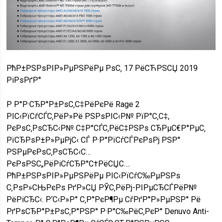
РћР±РЅРѕРІР»РµРЅРёРµ РѕС‚ 17 РёСЋРЅСЏ 2019
РіРѕРґР°
Р Р°Р·СЂР°Р±РѕС‚С‡РёРєРё Rage 2
РІС‹РїСѓСЃС‚РёР»Рё РЅРѕРІС‹Р№ РїР°С‚С‡,
РєРѕС‚РѕСЂС‹Р№ С‡Р°СЃС‚РёС‡РЅРѕ СЂРµС€Р°РµС‚
РїСЂРѕР±Р»РµРјС‹ СЃ Р·Р°РїСѓСЃРєРѕРј РЅР°
РЅРµРєРѕС‚РѕСЂС‹С…
РєРѕРЅС„РёРіСѓСЂР°С†РёСЏС….
РћР±РЅРѕРІР»РµРЅРёРµ РІС‹РїСѓС‰РµРЅРѕ
С‚РѕР»СЊРєРѕ РґР»СЏ РЎС‚РёРј-РІРµСЂСЃРёР№
РёРіСЂС‹. Р‘С‹Р»Р° С‚Р°РєР¶Рµ СѓРґР°Р»РµРЅР° Рё
РґРѕСЂР°Р±РѕС‚Р°РЅР° Р·Р°С‰РёС‚РєР° Denuvo Anti-