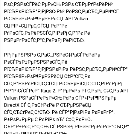
РѕС‚РЅРѕСЃРёС‚РµР»СЊРЅРѕ СЂРµРґРєРёР№
РїСЂРѕРіСЂР°РјРјРЅС‹Р№ РёРЅС‚РµСЂС„РµР№СЃ
РїСЂРёР»РѕР¶РµРЅРёСЏ. API Vulkan
СЏРІР»СЏРµС‚СЃСЏ РєР°Рє
РґРѕСЃС‚РѕРёРЅСЃС‚РІРѕРј С‚Р°Рє Рё
РЅРµРґРѕСЃС‚Р°С‚РєРѕРј РёРіСЂС‹.
РРјРµРЅРЅРѕ С‚РµС…РЅРёС‡РµСЃРєРёРµ
РѕСЃРѕР±РµРЅРЅРѕСЃС‚Рё
РїСЂРѕРіСЂР°РјРјРЅРѕРіРѕ РёРЅС‚РµСЂС„РµР№СЃР°
РїСЂРёР»РѕР¶РµРЅРёСЏ С‡Р°СЃС‚Рѕ
СЃС‚Р°РЅРѕРІСЏС‚СЃСЏ РїСЂРµРїСЏС‚СЃС‚РІРёРµРј
Р·Р°РїСѓСЃРєР° Rage 2. Р”РµР»Рѕ РІ С‚РѕРј, С‡С‚Рѕ API
Vulkan РЅРµСЃРєРѕР»СЊРєРѕ СЃР»РѕР¶РЅРµРµ
DirectX СЃ С‚РѕС‡РєРё Р·СЂРµРЅРёСЏ
СЃС‚СЂСѓРєС‚СѓСЂС‹ Рё СЃР°РјРѕРіРѕ РєРѕРґР°,
Р±РѕР»РµРµ С‚РѕРіРѕ вЂ” С‡С‚РѕР±С‹
СЂР°Р±РѕС‚Р°С‚СЊ СЃ РЅРёРј РІРёРґРµРѕРєР°СЂС‚Р°
РґРѕР»Р¶РЅР° РёРјРµС‚СЊ