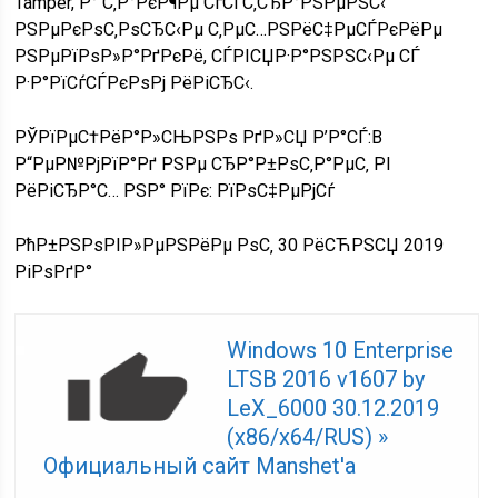
Tamper, Р° С‚Р°РєР¶Рµ СѓСЃС‚СЂР°РЅРµРЅС‹
РЅРµРєРѕС‚РѕСЂС‹Рµ С‚РµС…РЅРёС‡РµСЃРєРёРµ
РЅРµРїРѕР»Р°РґРєРё, СЃРІСЏР·Р°РЅРЅС‹Рµ СЃ
Р·Р°РїСѓСЃРєРѕРј РёРіСЂС‹.
РЎРїРµС†РёР°Р»СЊРЅРѕ РґР»СЏ Р’Р°СЃ:
В
Р“РµР№РјРїР°Рґ РЅРµ СЂР°Р±РѕС‚Р°РµС‚ РІ
РёРіСЂР°С… РЅР° РїРє: РїРѕС‡РµРјСѓ
РћР±РЅРѕРІР»РµРЅРёРµ РѕС‚ 30 РёСЋРЅСЏ 2019
РіРѕРґР°
Windows 10 Enterprise
LTSB 2016 v1607 by
LeX_6000 30.12.2019
(x86/x64/RUS) »
Официальный сайт Manshet'a