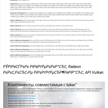
РЎРїРёСЃРѕРє РІРёРґРµРѕРєР°СЂС‚ Radeon
РєРѕС‚РѕСЂС‹Рµ РїРѕРґРґРµСЂР¶РёРІР°СЋС‚ API Vulkan: