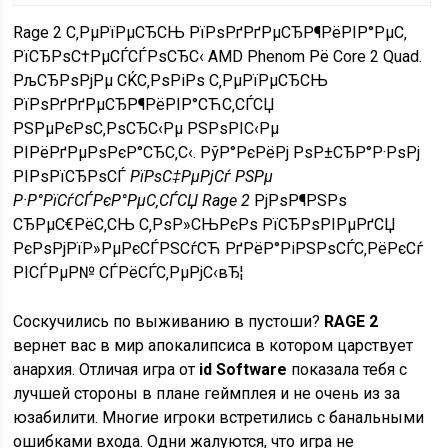
Rage 2 С‚РµРїРµСЂСЊ РїРѕРґРґРµСЂР¶РёРІР°РµС‚
РїСЂРѕС†РµСЃСЃРѕСЂС‹ AMD Phenom Рё Core 2 Quad.
РљСЂРѕРјРµ СЌС‚РѕРіРѕ С‚РµРїРµСЂСЊ
РїРѕРґРґРµСЂР¶РёРІР°СЋС‚СЃСЏ
РЅРµРєРѕС‚РѕСЂС‹Рµ РЅРѕРІС‹Рµ
РІРёРґРµРѕРєР°СЂС‚С‹. РўР°РєРёРј РѕР±СЂР°Р·РѕРј
РІРѕРїСЂРѕСЃ
РїРѕС‡РµРјСѓ РЅРµ
Р·Р°РїСѓСЃРєР°РµС‚СЃСЏ Rage 2
РјРѕР¶РЅРѕ
СЂРµС€РёС‚СЊ С‚РѕР»СЊРєРѕ РїСЂРѕРІРµРґСЏ
РєРѕРјРїР»РµРєСЃРЅСѓСЋ РґРёР°РіРЅРѕСЃС‚РёРєСѓ
РІСЃРµР№ СЃРёСЃС‚РµРјС‹вЂ¦
Соскучились по выживанию в пустоши?
RAGE 2
вернет вас в мир апокалипсиса в котором царствует
анархия. Отличая игра от
id Software
показала тебя с
лучшей стороны в плане геймплея и не очень из за
юзабилити. Многие игроки встретились с банальными
ошибками входа. Одни жалуются, что игра не