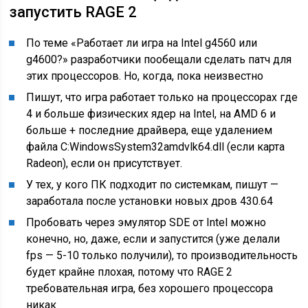
запустить RAGE 2
По теме «Работает ли игра на Intel g4560 или
g4600?»
разработчики пообещали сделать патч для
этих процессоров. Но, когда, пока неизвестно
Пишут, что игра работает
только на процессорах где
4 и больше физических ядер на Intel, на AMD 6 и
больше + последние драйвера, еще удалением
файла C:WindowsSystem32amdvlk64.dll (если карта
Radeon), если он присутствует.
У тех, у кого ПК подходит
по системкам, пишут —
заработала после установки новых дров 430.64
Пробовать через эмулятор
SDE от Intel можно
конечно, но, даже, если и запустится (уже делали
fps — 5-10 только получили), то производительность
будет крайне плохая, потому что RAGE 2
требовательная игра, без хорошего процессора
никак