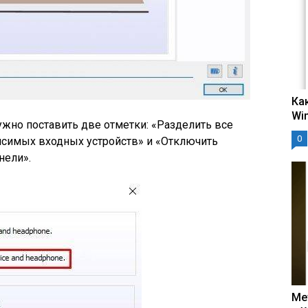
Ка
Wi
ужно поставить две отметки: «Разделить все
0
исимых входных устройств» и «Отключить
нели».
Ме