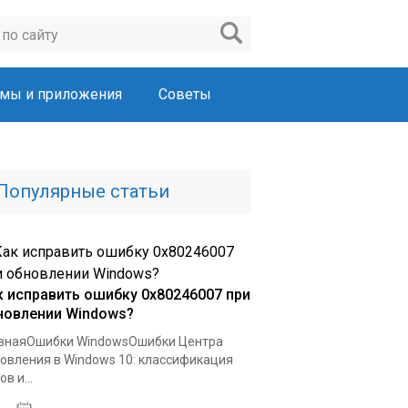
мы и приложения
Советы
Популярные статьи
к исправить ошибку 0x80246007 при
новлении Windows?
внаяОшибки WindowsОшибки Центра
овления в Windows 10: классификация
в и...