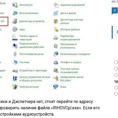
из 
0
т
ики и Диспетчера нет, стоит перейти по адресу
 проверить наличие файла «RtHDVCpl.exe». Если его
настройками аудиоустройств.