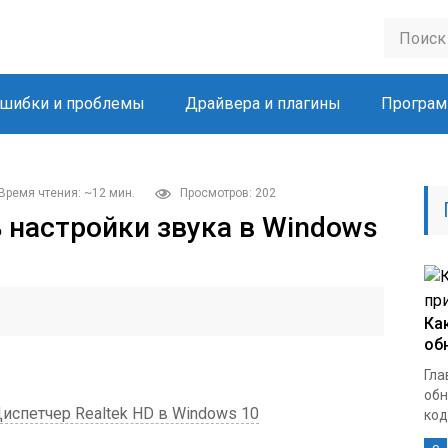
шибки и проблемы
Драйвера и плагины
Програм
Время чтения: ~12 мин.
Просмотров: 202
ь настройки звука в Windows
Ка
об
Гла
обн
испетчер Realtek HD в Windows 10
кодо