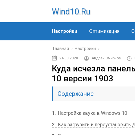
Wind10.ru
Настройки
Оптимизация
О
Главная
›
Настройки
›
24.03.2020
Андрей Смирнов
Куда исчезла панел
10 версии 1903
Содержание
1
Настройка звука в Windows 10
2
Как загрузить и переустановить Д