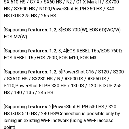
SX 610 HS / G7 X / SX60 HS / N2 / G1 X Mark II / SX700
HS / SX600 HS / N100,PowerShot ELPH 350 HS / 340
HS,IXUS 275 HS / 265 HS
[Supporting
features
: 1, 2, 3]EOS 70D(W), EOS 6D(WG/W),
EOS M2(W)
[Supporting
features
: 1, 2, 3, 4]EOS REBEL T6s/EOS 760D,
EOS REBEL T6i/EOS 750D, EOS M10, EOS M3
[Supporting
features
: 1, 2, 5]PowerShot G16 / S120 / S200
/ SX510 HS / SX280 HS / N / A3500 IS / A3550 IS /
S110,PowerShot ELPH 330 HS / 130 IS / 120 IS,IXUS 255
HS / 140 / 135 / 245 HS
[Supporting
features
: 2]PowerShot ELPH 530 HS / 320
HS,IXUS 510 HS / 240 HS*Connection is possible only by
joining an existing Wi-Fi network (using a Wi-Fi access
point).