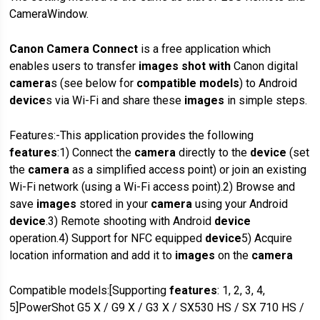
CameraWindow.
Canon Camera Connect
is a free application which
enables users to transfer
images
shot with
Canon digital
camera
s (see below for
compatible models
) to Android
device
s via Wi-Fi and share these
images
in simple steps.
Features:-This application provides the following
features
:1) Connect the
camera
directly to the
device
(set
the
camera
as a simplified access point) or join an existing
Wi-Fi network (using a Wi-Fi access point).2) Browse and
save
images
stored in your
camera
using your Android
device
.3) Remote shooting with Android
device
operation.4) Support for NFC equipped
device
5) Acquire
location information and add it to
images
on the
camera
Compatible models:[Supporting
features
: 1, 2, 3, 4,
5]PowerShot G5 X / G9 X / G3 X / SX530 HS / SX 710 HS /