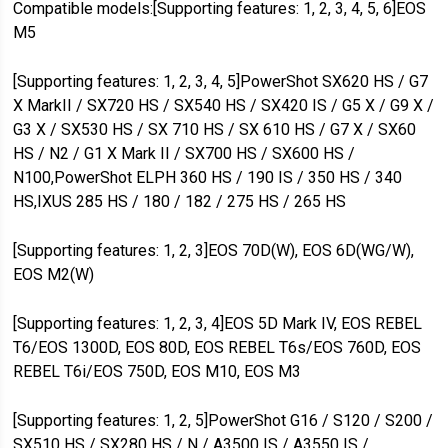
Compatible models:[Supporting features: 1, 2, 3, 4, 5, 6]EOS
M5
[Supporting features: 1, 2, 3, 4, 5]PowerShot SX620 HS / G7
X MarkII / SX720 HS / SX540 HS / SX420 IS / G5 X / G9 X /
G3 X / SX530 HS / SX 710 HS / SX 610 HS / G7 X / SX60
HS / N2 / G1 X Mark II / SX700 HS / SX600 HS /
N100,PowerShot ELPH 360 HS / 190 IS / 350 HS / 340
HS,IXUS 285 HS / 180 / 182 / 275 HS / 265 HS
[Supporting features: 1, 2, 3]EOS 70D(W), EOS 6D(WG/W),
EOS M2(W)
[Supporting features: 1, 2, 3, 4]EOS 5D Mark IV, EOS REBEL
T6/EOS 1300D, EOS 80D, EOS REBEL T6s/EOS 760D, EOS
REBEL T6i/EOS 750D, EOS M10, EOS M3
[Supporting features: 1, 2, 5]PowerShot G16 / S120 / S200 /
SX510 HS / SX280 HS / N / A3500 IS / A3550 IS /