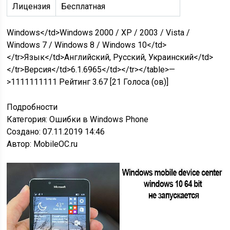
Лицензия
Бесплатная
Windows</td>Windows 2000 / XP / 2003 / Vista /
Windows 7 / Windows 8 / Windows 10</td>
</tr>Язык</td>Английский, Русский, Украинский</td>
</tr>Версия</td>6.1.6965</td></tr></table>—
>
1
1
1
1
1
1
1
1
1
1
Рейтинг 3.67 [21 Голоса (ов)]
Подробности
Категория: Ошибки в Windows Phone
Создано: 07.11.2019 14:46
Автор:
MobileOC.ru