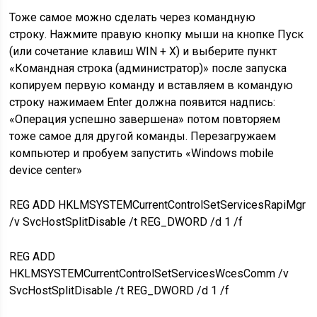
Тоже самое можно сделать через командную
строку.
Нажмите правую кнопку мыши на кнопке Пуск
(или сочетание клавиш
WIN + X) и выберите пункт
«Командная строка (администратор)» после запуска
копируем первую команду и вставляем в командую
строку нажимаем Enter должна появится надпись:
«Операция успешно завершена» потом повторяем
тоже самое для другой команды. Перезагружаем
компьютер и пробуем запустить «Windows mobile
device center»
REG ADD HKLMSYSTEMCurrentControlSetServicesRapiMgr
/v SvcHostSplitDisable /t REG_DWORD /d 1 /f
REG ADD
HKLMSYSTEMCurrentControlSetServicesWcesComm /v
SvcHostSplitDisable /t REG_DWORD /d 1 /f