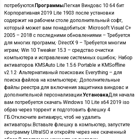
потребуются.
Программы
Легкая Виндовс 10 64 бит
Корпоративная 2019 Lite 1903 после установки
содержит на рабочем столе дополнительный софт,
который может вам понадобиться:· Microsoft Visual C+
2005 – 2018 с последними обновлениями – Требуется
для многих программ;· DirectX 9 – Требуется многим
играм;· Win 10 Tweaker 15.3 – средство очистки
компьютера и исправление системных ошибок;· Набор
активаторов KMSAuto Lite 1.5.6 Portable и KMSoffline
v2.1.2· Альтернативный поисковик Everything – для
поиска файлов на компьютере;· Дополнительные
файлы реестра для включения защитника виндовс и
дополнительной персонализации.
Установка
Для начала
вам потребуется скачать Windows 10 Lite x64 2019 iso
образ через торрент и подготовить флешку 4
ГБ.Отключите антивирус, чтоб не удалить
активаторы.Вставьте флешку в компьютер, запустите
программу UltraISO и откройте через нее скаченный