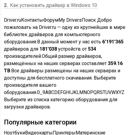
2
Как установить драйвер в Windows 10
Driver.ruКонтактыФорумMy DriversПоиск Добро
пожаловать на Driver.ru — одну из крупнейших в мире
библиотек драйверов для компьютерного
оборудования.В данный момент у нас есть
6’191’365
драйверов для
181’038
устройств от
534
производителей.Общий размер драйверов,
размещённых на наших серверах составляет
359.16
TB
.Все драйверы размещены на наших серверах и
доступны для бесплатного скачивания.
Выберите
производителя вашего
оборудования.
0_9ABCDEFGHIJKLMNOPQRSTUVWXYZ
Выберите из списка категорию оборудования для
загрузки драйверов.
Популярные категории
Ноутбуки
Видеокарты
Принтеры
Материнские