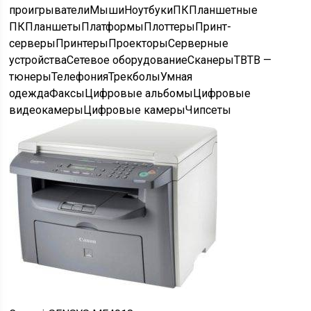
проигрыватели
Мыши
Ноутбуки
ПК
Планшетные
ПК
Планшеты
Платформы
Плоттеры
Принт-
серверы
Принтеры
Проекторы
Серверные
устройства
Сетевое оборудование
Сканеры
ТВ
ТВ —
тюнеры
Телефония
Трекболы
Умная
одежда
Факсы
Цифровые альбомы
Цифровые
видеокамеры
Цифровые камеры
Чипсеты