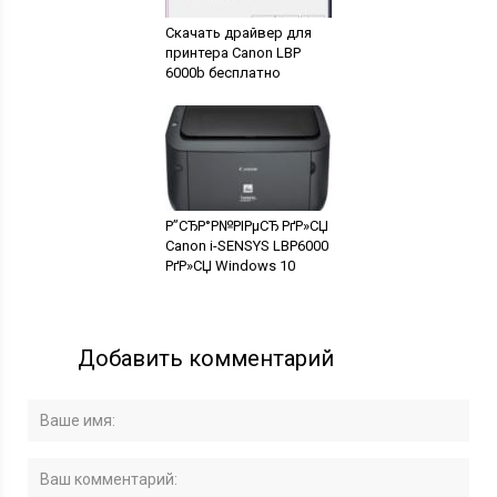
Скачать драйвер для
принтера Canon LBP
6000b бесплатно
Р”СЂР°Р№РІРµСЂ РґР»СЏ
Canon i-SENSYS LBP6000
РґР»СЏ Windows 10
Добавить комментарий