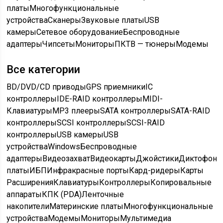
платы
Многофункциональные
устройства
Сканеры
Звуковые платы
USB
камеры
Сетевое оборудование
Беспроводные
адаптеры
Чипсеты
Мониторы
ПК
ТВ — тюнеры
Модемы
Все категории
BD/DVD/CD приводы
GPS приемники
IC
контроллеры
IDE-RAID контроллеры
MIDI-
Клавиатуры
MP3 плееры
SATA контроллеры
SATA-RAID
контроллеры
SCSI контроллеры
SCSI-RAID
контроллеры
USB камеры
USB
устройства
Windows
Беспроводные
адаптеры
Видеозахват
Видеокарты
Джойстики
Диктофон
платы
ИБП
Инфракрасные порты
Кард-ридеры
Карты
Расширения
Клавиатуры
Контроллеры
Копировальные
аппараты
КПК (PDA)
Ленточные
накопители
Материнские платы
Многофункциональные
устройства
Модемы
Мониторы
Мультимедиа