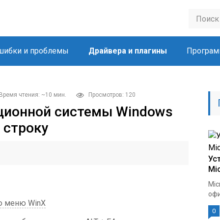
шибки и проблемы
Драйвера и плагины
Програм
Время чтения: ~10 мин.
Просмотров: 120
ционной системы Windows
 строку
Ус
Mic
Mic
офи
ю меню WinX
0