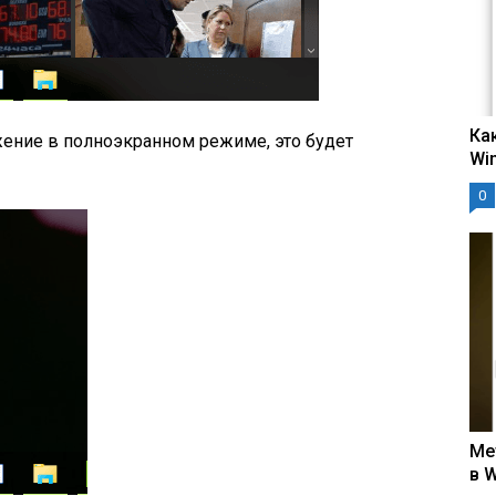
Ка
жение в полноэкранном режиме, это будет
Wi
0
Ме
в 