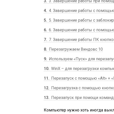
3
3. Завершение работы при помощ
4
4. Завершение работы с помощью
5
5. Завершение работы с заблоки
6
6. Завершение работы с помощью
7
7. Завершение работы ПК кнопк
8
Перезагружаем Виндовс 10
9
Используем «Пуск» для перезапу
10
WinX – для перезагрузки компь
11
Перезапуск с помощью «Аlt» + «
12
Перезагрузка с помощью кнопк
13
Перезапуск при помощи команд
Компьютер нужно хоть иногда выклю