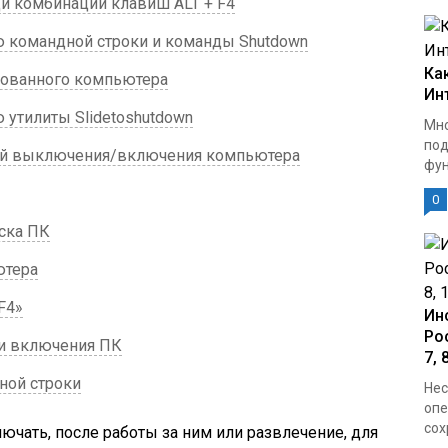
и комбинации клавиш ALT + F4
 командной строки и команды Shutdown
Ка
рованного компьютера
Ин
 утилиты Slidetoshutdown
Мно
под
ой выключения/включения компьютера
фун
0
ска ПК
ютера
F4»
Ин
Ро
и включения ПК
7, 
ной строки
Нес
опе
сох
чать, после работы за ним или развлечение, для