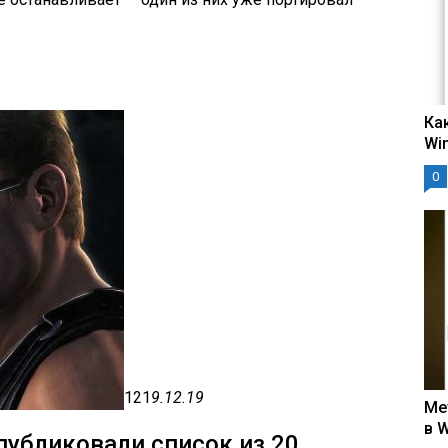
Ка
Wi
0
121
9.12.19
Ме
в 
публиковали список из 20