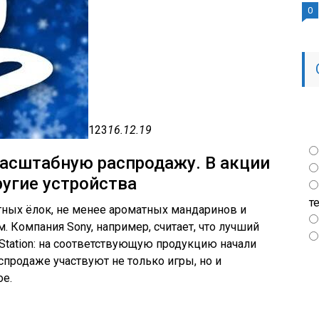
0
123
16.12.19
 масштабную распродажу. В акции
ругие устройства
т
тных ёлок, не менее ароматных мандаринов и
 Компания Sony, например, считает, что лучший
yStation: на соответствующую продукцию начали
спродаже участвуют не только игры, но и
ое.