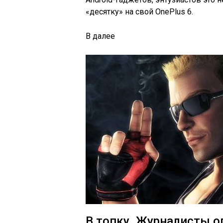
«десятку» на свой OnePlus 6.
В
далее
В топку. Журналисты о