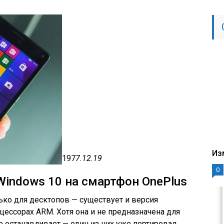
Из
197
7.12.19
0
Windows 10 на смартфон OnePlus
ько для десктопов — существует и версия
цессорах ARM. Хотя она и не предназначена для
не останавливает — один из них уже портировал