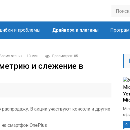
шибки и проблемы
Драйвера и плагины
Програм
Время чтения: ~13 мин.
Просмотров: 85
метрию и слежение в
Ус
Mic
 распродажу. В акции участвуют консоли и другие
Mic
офи
 на смартфон OnePlus
0