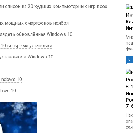
ли список из 20 худших компьютерных игр всех
Ка
ых мощных смартфонов ноября
Ин
ыглядеть обновлённая Windows 10
Мно
под
10 во время установки
фун
установки в Windows 10
0
indows 10
dows 10
Ин
Ро
7, 
Нес
опе
сох