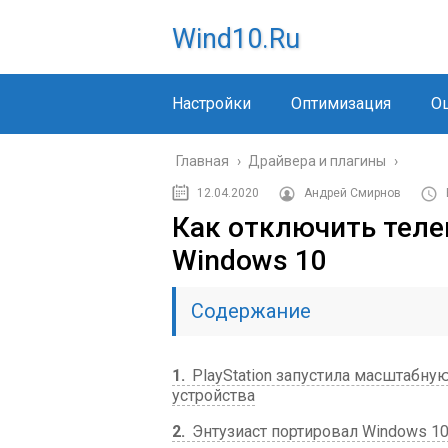
Wind10.ru
Настройки
Оптимизация
О
Главная
›
Драйвера и плагины
›
12.04.2020
Андрей Смирнов
Как отключить теле
Windows 10
Содержание
1
PlayStation запустила масштабную
устройства
2
Энтузиаст портировал Windows 10