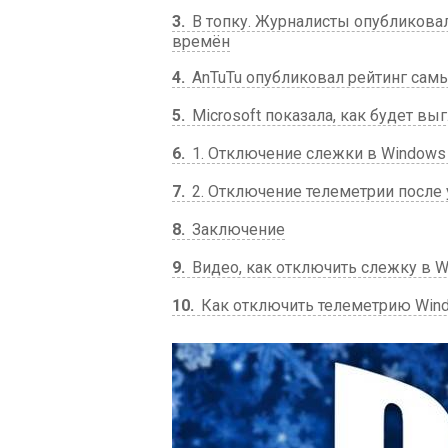
3
В топку. Журналисты опубликова
времён
4
AnTuTu опубликовал рейтинг сам
5
Microsoft показала, как будет в
6
1. Отключение слежки в Windows 
7
2. Отключение телеметрии после 
8
Заключение
9
Видео, как отключить слежку в W
10
Как отключить телеметрию Win