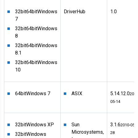
32bit
64bit
Windows
DriverHub
1.0
7
32bit
64bit
Windows
8
32bit
64bit
Windows
8.1
32bit
64bit
Windows
10
64bit
Windows 7
ASIX
5.14.12.0
2015
05-14
32bit
Windows XP
Sun
3.1.6
2010-05-
Microsystems,
28
32bit
Windows