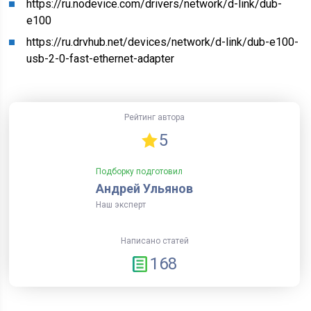
https://ru.nodevice.com/drivers/network/d-link/dub-
e100
https://ru.drvhub.net/devices/network/d-link/dub-e100-
usb-2-0-fast-ethernet-adapter
Рейтинг автора
5
Подборку подготовил
Андрей Ульянов
Наш эксперт
Написано статей
168