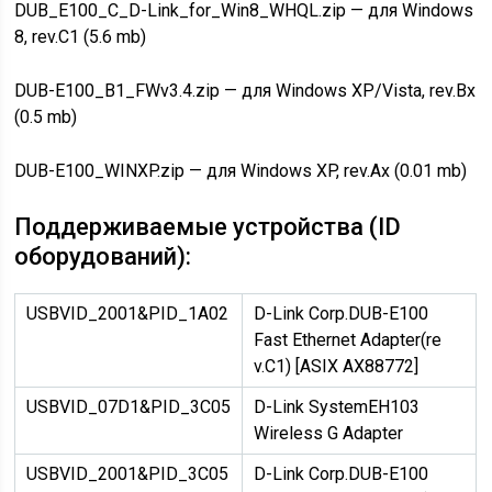
DUB_E100_C_D-Link_for_Win8_WHQL.zip — для Windows
8, rev.C1 (5.6 mb)
DUB-E100_B1_FWv3.4.zip — для Windows XP/Vista, rev.Bx
(0.5 mb)
DUB-E100_WINXP.zip — для Windows XP, rev.Ax (0.01 mb)
Поддерживаемые устройства (ID
оборудований):
USBVID_2001&PID_1A02
D-Link Corp.
DUB-E100
Fast Ethernet Adapter(re
v.C1) [ASIX AX88772]
USBVID_07D1&PID_3C05
D-Link System
EH103
Wireless G Adapter
USBVID_2001&PID_3C05
D-Link Corp.
DUB-E100