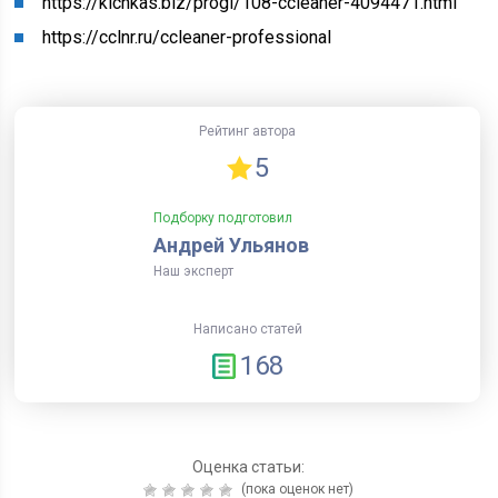
https://kichkas.biz/progi/108-ccleaner-4094471.html
https://cclnr.ru/ccleaner-professional
Рейтинг автора
5
Подборку подготовил
Андрей Ульянов
Наш эксперт
Написано статей
168
Оценка статьи:
(пока оценок нет)