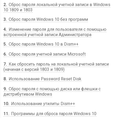
2
Сброс пароля локальной учетной записи в Windows
10 1809 и 1803
3
Сброс пароля Windows 10 без программ
4
Изменение пароля для пользователя с помощью
встроенной учетной записи Администратора
5
Сброс пароля Windows 10 в Dism++
6
Сброс пароля учетной записи Microsoft
7
Как сбросить пароль на локальной учетной записи
(начиная с версий 1803 и 1809)
8
Использование Password Reset Disk
9
Сброс пароля с помощью диска или флешки с
дистрибутивом Windows
10
Использование утилиты Dism++
11
Программы для сброса пароля Windows 10