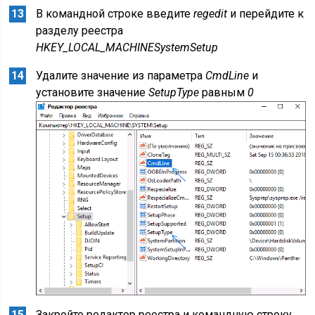
В командной строке введите
regedit
и перейдите к
разделу реестра
HKEY_LOCAL_MACHINESystemSetup
Удалите значение из параметра
CmdLine
и
установите значение
SetupType
равным
0
Закройте редактор реестра и командную строку.