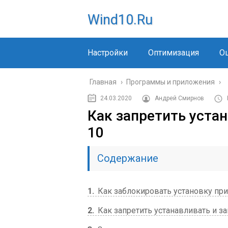
Wind10.ru
Настройки
Оптимизация
О
Главная
›
Программы и приложения
›
24.03.2020
Андрей Смирнов
Как запретить уста
10
Содержание
1
Как заблокировать установку пр
2
Как запретить устанавливать и з