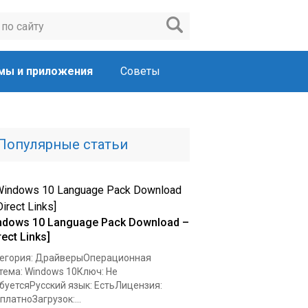
мы и приложения
Советы
Популярные статьи
ndows 10 Language Pack Download –
rect Links]
егория: ДрайверыОперационная
тема: Windows 10Ключ: Не
буетсяРусский язык: ЕстьЛицензия:
платноЗагрузок:...