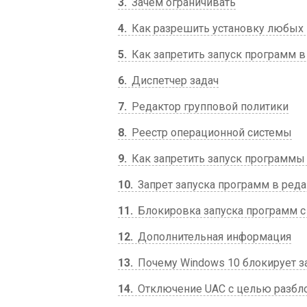
3
Зачем ограничивать
4
Как разрешить установку любых 
5
Как запретить запуск программ в
6
Диспетчер задач
7
Редактор групповой политики
8
Реестр операционной системы
9
Как запретить запуск программы в
10
Запрет запуска программ в реда
11
Блокировка запуска программ с
12
Дополнительная информация
13
Почему Windows 10 блокирует за
14
Отключение UAC с целью разбл