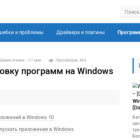
шибки и проблемы
Драйвера и плагины
Програм
Время чтения: ~17 мин.
Просмотров: 863
новку программ на Windows
Wi
[Di
иложений в Windows 10
Кат
сис
апускать приложения в Windows
тре
Бес