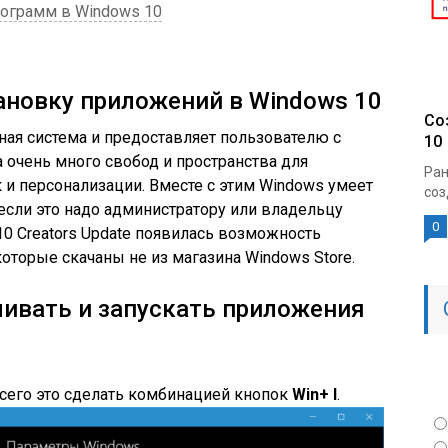
рограмм в Windows 10
ановку приложений в Windows 10
Со
ная система и предоставляет пользователю с
10
очень много свобод и пространства для
Ран
 и персонализации. Вместе с этим Windows умеет
соз
 если это надо администратору или владельцу
0
10 Creators Update появилась возможность
оторые скачаны не из магазина Windows Store.
ливать и запускать приложения
всего это сделать комбинацией кнопок
Win
+ I
.