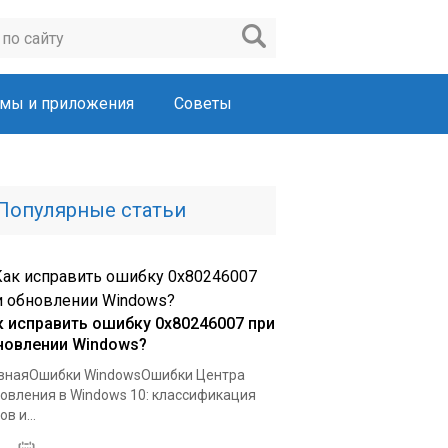
мы и приложения
Советы
Популярные статьи
к исправить ошибку 0x80246007 при
новлении Windows?
внаяОшибки WindowsОшибки Центра
овления в Windows 10: классификация
в и...