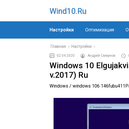
Wind10.ru
Настройки
Оптимизация
О
Главная
›
Настройки
›
02.04.2020
Андрей Смирнов
Windows 10 Elgujakvi
v.2017) Ru
Windows / windows 10
6 146
fubu411
Р