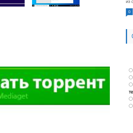
из 
0
т