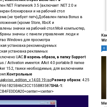
ен NET Framework 3.5 (включает .NET 2.0 и
экран блокировки и на рабочий стол
ма (не требует патч);Добавлен папка Bonus в
иложения (кроме Store, XboX и
авлены значки на рабочий стол:Мой компьютер,
браны значкы с панели управления: люди и
Ка
тво Windows для просмотра
Wi
ская установка рекомендуемых
0
ская установка рекламных
ключено UAC.
В корень образа, в папку Support
s / Activation имеется: AAct 4.0 portable.В папке
aker 15.2, твики необходимые, для включенияи
own.
Контрольные
akviso_edition_v.14.03.19.iso
Размер образа:
4.25
F661B25B46C3CC155B83587
SHA-1:
B4FE0D0A20<center><center>
Ме