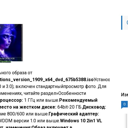
ного образа от
tions_version_1909_x64_dvd_675b5388.iso
Установлен
.0 и 3.0); включен стандартныйпросмотр фото. Для
менениях, читайте раздел»Особенности
Из
роцессор:
1 ГГц или выше.
Рекомендуемый
0
есто на жестком диске:
64bit-20 ГБ.
Дисковод:
ие 800/600 или выше.
Графический адаптер:
 WDDM версии 1.0 или выше.
Windows 10 2in1 VL
ент, изменения:
Образ включает в