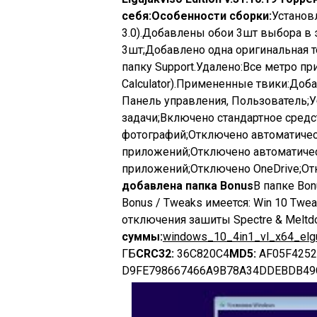
себя:
Особенности сборки:
Установл
3.0).Добавлены обои 3шт выбора в 
3шт;Добавлено одна оригинальная те
папку Support.Удалено:Все метро пр
Calculator).Примененные твики:Доб
Панель управления, Пользователь;У
задачи;Включено стандартное средс
фотографий;Отключено автоматиче
приложений;Отключено автоматиче
приложений;Отключено OneDrive;От
добавлена папка Bonus
В папке Bonu
Bonus / Tweaks имеется: Win 10 Twe
отключения зашиты Spectre & Meltd
суммы:
windows_10_4in1_vl_x64_elguj
ГБ
CRC32:
36C820C4
MD5:
AF05F4252
D9FE798667466A9B78A34DDEBDB49C