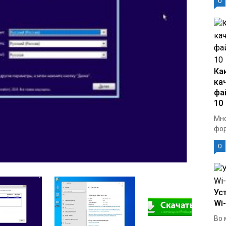
0
Ка
ка
фа
10
Мно
фор
0
Ус
Wi
Во 