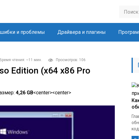
шибки и проблемы
Драйвера и плагины
Програм
Время чтения: ~11 мин.
Просмотров: 106
so Edition (x64 x86 Pro
азмер:
4,26 GB
<center><center>
Ка
об
Гла
обн
кодо