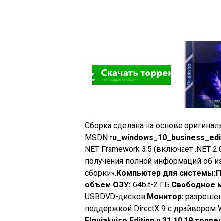
Сборка сделана на основе оригиналь
MSDN:
ru_windows_10_business_edi
NET Framework 3.5 (включает .NET 2
получения полной информаций об из
сборки».
Компьютер для системы:
П
объем ОЗУ:
64bit-2 ГБ.
Свободное м
USBDVD-дисков.
Монитор:
разрешен
поддержкой DirectX 9 с драйвером
Elgujakviso Edition v.31.10.19 торр