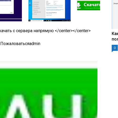
качать с сервера напрямую </center>
</center>
Ка
по
18Пожаловатьсяadmin
0