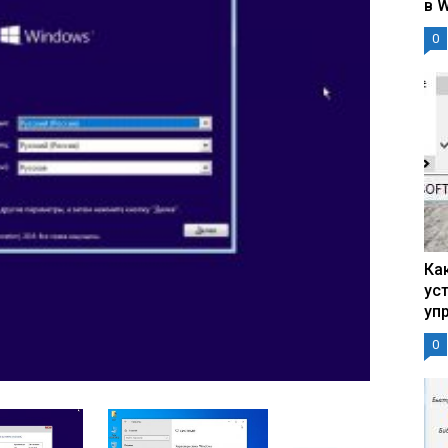
в 
0
Ка
ус
уп
0