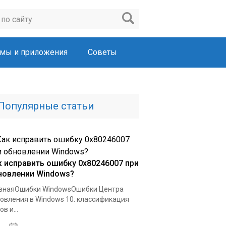
мы и приложения
Советы
Популярные статьи
к исправить ошибку 0x80246007 при
новлении Windows?
внаяОшибки WindowsОшибки Центра
овления в Windows 10: классификация
в и...