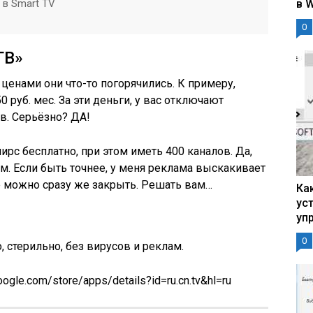
 в Smart TV
в 
0
ТВ»
с ценами они что-то погорячились. К примеру,
 руб. мес. За эти деньги, у вас отключают
в. Серьёзно? ДА!
ирс бесплатно, при этом иметь 400 каналов. Да,
ум. Если быть точнее, у меня реклама выскакивает
ё можно сразу же закрыть. Решать вам…
Ка
ус
уп
0
, стерильно, без вирусов и реклам.
ogle.com/store/apps/details?id=ru.cn.tv&hl=ru