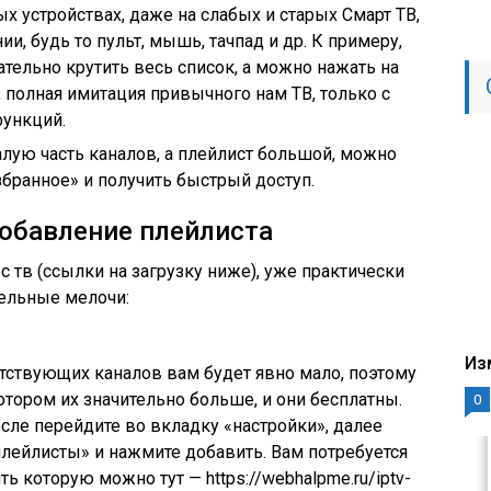
х устройствах, даже на слабых и старых Смарт ТВ,
ии, будь то пульт, мышь, тачпад и др. К примеру,
ательно крутить весь список, а можно нажать на
ь, полная имитация привычного нам ТВ, только с
ункций.
лую часть каналов, а плейлист большой, можно
бранное» и получить быстрый доступ.
добавление плейлиста
 тв (ссылки на загрузку ниже), уже практически
тельные мелочи:
Из
утствующих каналов вам будет явно мало, поэтому
отором их значительно больше, и они бесплатны.
0
осле перейдите во вкладку «настройки», далее
лейлисты» и нажмите добавить. Вам потребуется
ть которую можно тут — https://webhalpme.ru/iptv-