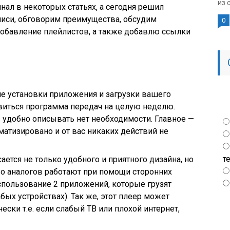
из 
нал в некоторых статьях, а сегодня решил
аписи, обговорим преимущества, обсудим
0
обавление плейлистов, а также добавлю ссылки
е установки приложения и загрузки вашего
явиться программа передач на целую неделю.
ь удобно описывать нет необходимости. Главное —
оматизировано и от вас никаких действий не
т
сается не только удобного и приятного дизайна, но
во аналогов работают при помощи сторонних
спользование 2 приложений, которые грузят
абых устройствах). Так же, этот плеер может
ески т.е. если слабый ТВ или плохой интернет,