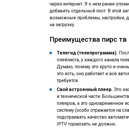
через интернет
.
Я о нем ранее упоми
добавить отдельный пост. В этой з
возможные проблемы, настройки, д
на загрузку.
Преимущества пирс тв
Телегид (телепрограмма).
Посл
плейлиста, у каждого канала по
Думаю, почему это круто и очен
это есть, оно работает и всё авт
требуется.
Свой встроенный плеер.
Это ка
и технической части. Большинст
плееров, а это одновременное и
систему (особо отражается на сл
подстраивать качество автоматич
IPTV тормозить не должно
.