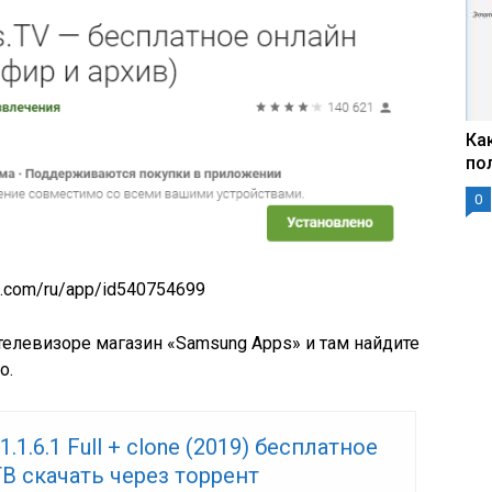
Ка
по
0
le.com/ru/app/id540754699
 телевизоре магазин «Samsung Apps» и там найдите
о.
.1.6.1 Full + clone (2019) бесплатное
В скачать через торрент