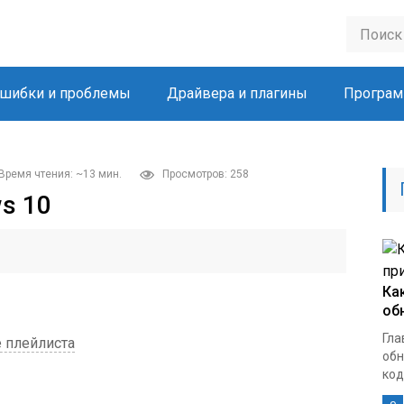
шибки и проблемы
Драйвера и плагины
Програм
Время чтения: ~13 мин.
Просмотров: 258
s 10
Ка
об
Гла
 плейлиста
обн
кодо