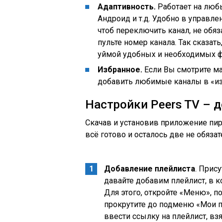
Адаптивность.
Работает на любы
Андроид и т.д. Удобно в управлен
чтоб переключить канал, не обяз
пульте номер канала. Так сказат
уймой удобных и необходимых ф
Избранное.
Если Вы смотрите ма
добавить любимые каналы в «из
Настройки Peers TV – 
Скачав и установив приложение пирс
всё готово и осталось две не обяза
Добавление плейлиста
. Прис
давайте добавим плейлист, в к
Для этого, откройте «Меню», п
прокрутите до подменю «Мои п
ввести ссылку на плейлист, взя