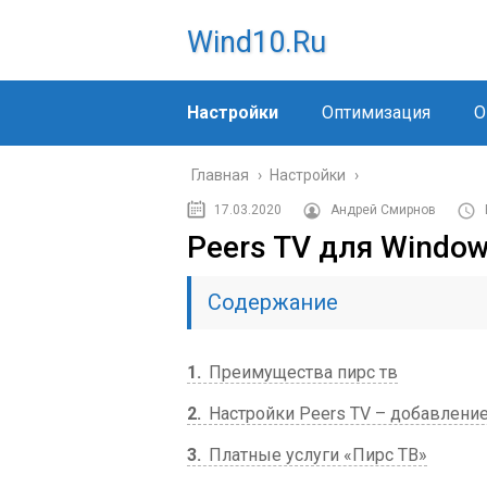
Wind10.ru
Настройки
Оптимизация
О
Главная
›
Настройки
›
17.03.2020
Андрей Смирнов
Peers TV для Window
Содержание
1
Преимущества пирс тв
2
Настройки Peers TV – добавление
3
Платные услуги «Пирс ТВ»