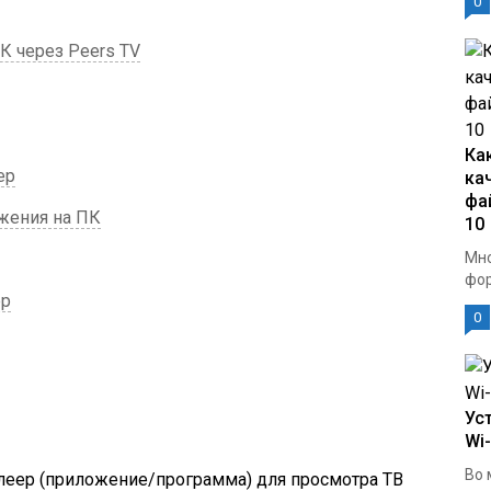
0
К через Peers TV
Ка
ер
ка
фа
жения на ПК
10
Мно
фор
ер
0
Ус
Wi
Во 
 плеер (приложение/программа) для просмотра ТВ