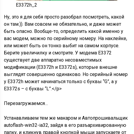
E3372h_2
Ну, это я для себя просто разобрал посмотреть, какой
он там.)). Вам совсем не обязательно, и даже может
быть опасно. Вообще-то, определить какой именно у
вас модем, можно по серийному номеру. На наклейке,
или может быть он тонко выбит на самом корпусе.
Берите увеличилку и смотрите. У модема E3372
существует две аппаратно несовместимых
модификации (E3372h и E3372s), которые внешне
выглядят совершенно одинаково. Но серийный номер
у E3372h может начинаться только с буквы “G”, а у
E3372s – с буквы “L”.</p>
Перезагружаемся…
Устанавливаем тем же макаром и Автопрошивальщик
autoflash-win32-ia32, зайдя в его разъархивированную
папку, и кликнув правой кнопкой мыши запускаете от