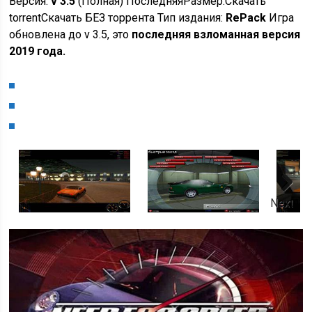
Версия:
v 3.5
(Полная) Последняя
Размер:
Скачать
torrentСкачать БЕЗ торрента Тип издания:
RePack
Игра
обновлена до v 3.5, это
последняя взломанная версия
2019 года.
Next