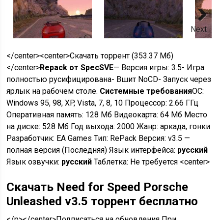
Next
</center><center>
Скачать торрент (353.37 Мб)
</center>
Repack от SpecSVE
— Версия игры: 3.5- Игра
полностью русифицирована- Вшит NoCD- Запуск через
ярлык на рабочем столе.
Системные требования
ОС:
Windows 95, 98, XP, Vista, 7, 8, 10 Процессор: 2.66 ГГц
Оперативная память: 128 Мб Видеокарта: 64 Мб Место
на диске: 528 Мб Год выхода: 2000 Жанр: аркада, гонки
Разработчик: EA Games Тип: RePack Версия: v3.5 —
полная версия (Последняя) Язык интерфейса:
русский
Язык озвучки:
русский
Таблетка: Не требуется <center>
Скачать Need for Speed Porsche
Unleashed v3.5 торрент бесплатно
</p></center>Подписаться на обновления При