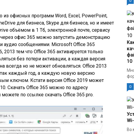
0
ко из офисных программ Word, Excel, PowerPoint,
 OneDrive для бизнеса, Skype для бизнеса, но и имеет
ive объёмом в 1 Тб, электронной почте, сервису
 через офис 365 можно запустить демонстрацию
Ка
 аудио сообщениями. Microsoft Office 365
ка
16, 2013 тем что Office 365 активируется только
фа
ляться без потери активации, а каждая версия
10
 на всегда но не может обновляться. Office 2013
Мно
 и так каждый год, а каждую новую версию
фор
ым ключом. Кстати версия Office 2019 может
0
10. Скачать Office 365 можно по адресу
или можете по ссылке скачать Office 365 pro.
Ус
Wi
Во 