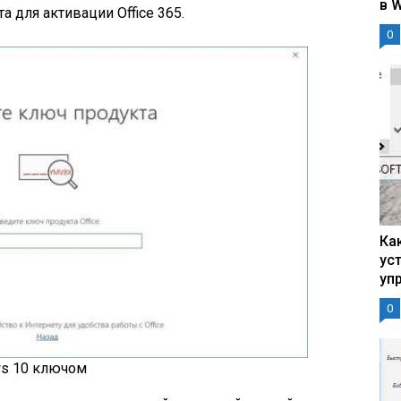
в 
 для активации Office 365.
0
Ка
ус
уп
0
ws 10 ключом