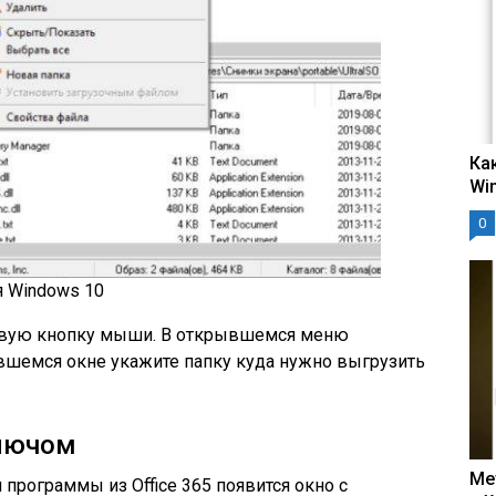
Ка
Wi
0
ля Windows 10
авую кнопку мыши. В открывшемся меню
вшемся окне укажите папку куда нужно выгрузить
ключом
Ме
программы из Office 365 появится окно с