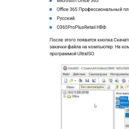
Microsoft Office 365.
Office 365 Профессиональный пл
Русский.
O365ProPlusRetail.НВФ.
После этого появится кнопка Скача
закачки файла на компьютер. На ко
программой UltraISO.