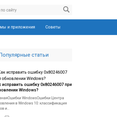
мы и приложения
Советы
Популярные статьи
к исправить ошибку 0x80246007 при
новлении Windows?
внаяОшибки WindowsОшибки Центра
овления в Windows 10: классификация
в и...