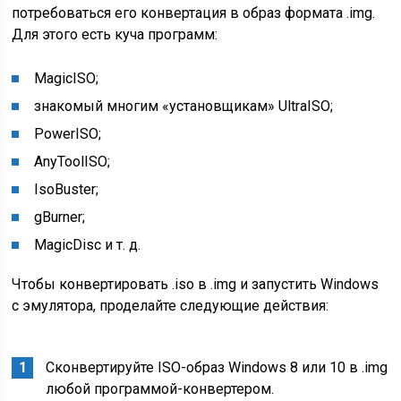
потребоваться его конвертация в образ формата .img.
Для этого есть куча программ:
MagicISO;
знакомый многим «установщикам» UltraISO;
PowerISO;
AnyToolISO;
IsoBuster;
gBurner;
MagicDisc и т. д.
Чтобы конвертировать .iso в .img и запустить Windows
с эмулятора, проделайте следующие действия:
Сконвертируйте ISO-образ Windows 8 или 10 в .img
любой программой-конвертером.