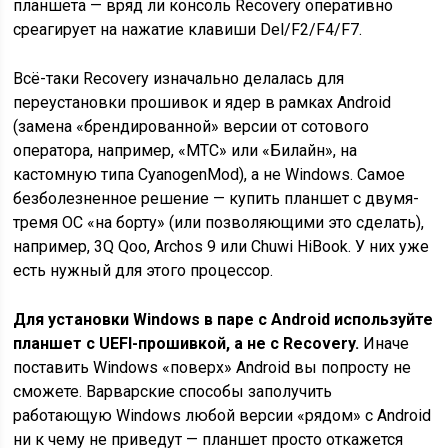
планшета — вряд ли консоль Recovery оперативно
среагирует на нажатие клавиши Del/F2/F4/F7.
Всё-таки Recovery изначально делалась для
переустановки прошивок и ядер в рамках Android
(замена «брендированной» версии от сотового
оператора, например, «МТС» или «Билайн», на
кастомную типа CyanogenMod), а не Windows. Самое
безболезненное решение — купить планшет с двумя-
тремя ОС «на борту» (или позволяющими это сделать),
например, 3Q Qoo, Archos 9 или Chuwi HiBook. У них уже
есть нужный для этого процессор.
Для установки Windows в паре с Android используйте
планшет с UEFI-прошивкой, а не с Recovery.
Иначе
поставить Windows «поверх» Android вы попросту не
сможете. Варварские способы заполучить
работающую Windows любой версии «рядом» с Android
ни к чему не приведут — планшет просто откажется