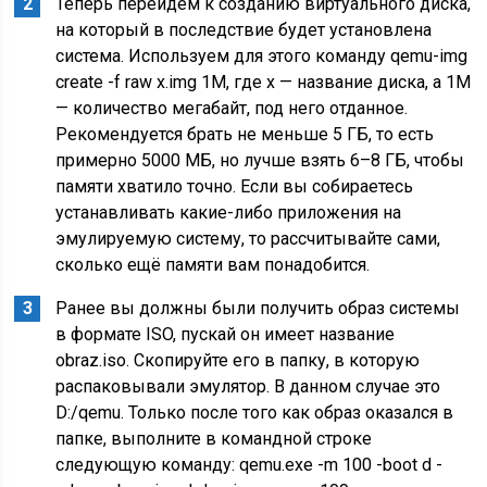
Теперь перейдём к созданию виртуального диска,
на который в последствие будет установлена
система. Используем для этого команду qemu-img
create -f raw x.img 1M, где x — название диска, а 1M
— количество мегабайт, под него отданное.
Рекомендуется брать не меньше 5 ГБ, то есть
примерно 5000 МБ, но лучше взять 6–8 ГБ, чтобы
памяти хватило точно. Если вы собираетесь
устанавливать какие-либо приложения на
эмулируемую систему, то рассчитывайте сами,
сколько ещё памяти вам понадобится.
Ранее вы должны были получить образ системы
в формате ISO, пускай он имеет название
obraz.iso. Скопируйте его в папку, в которую
распаковывали эмулятор. В данном случае это
D:/qemu. Только после того как образ оказался в
папке, выполните в командной строке
следующую команду: qemu.exe -m 100 -boot d -