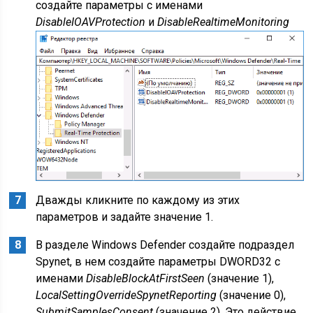
создайте параметры с именами
DisableIOAVProtection
и
DisableRealtimeMonitoring
Дважды кликните по каждому из этих
параметров и задайте значение 1.
В разделе Windows Defender создайте подраздел
Spynet, в нем создайте параметры DWORD32 с
именами
DisableBlockAtFirstSeen
(значение 1),
LocalSettingOverrideSpynetReporting
(значение 0),
SubmitSamplesConsent
(значение 2). Это действие