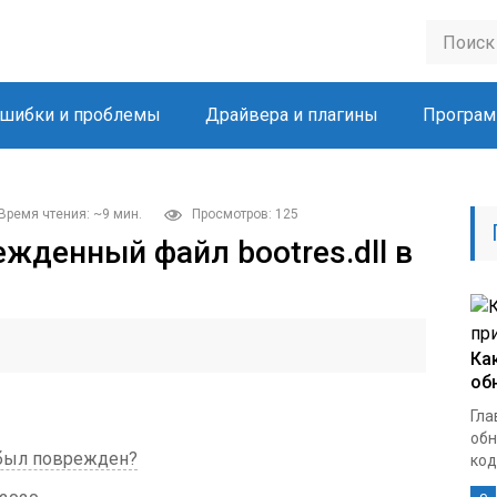
шибки и проблемы
Драйвера и плагины
Програм
Время чтения: ~9 мин.
Просмотров: 125
жденный файл bootres.dll в
Ка
об
Гла
обн
l был поврежден?
кодо