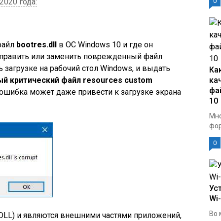
020 года:
0
 файл
bootres.dll
в ОС Windows 10 и где он
исправить или заменить поврежденный файл
ь загрузке на рабочий стол Windows, и выдать
Ка
ый критический файл resources custom
ка
фа
а ошибка может даже привести к загрузке экрана
10
Мно
фор
0
Ус
Wi
Во 
DLL) и являются внешними частями приложений,