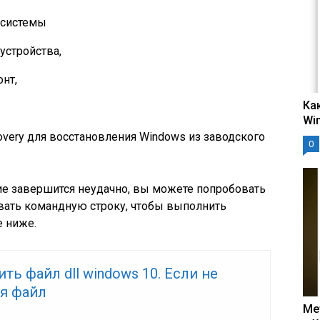
 системы
устройства,
нт,
Ка
Wi
overy для восстановления Windows из заводского
0
ие завершится неудачно, вы можете попробовать
вать командную строку, чтобы выполнить
е ниже.
ить файл dll windows 10. Если не
ся файл
Ме