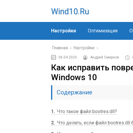
Wind10.ru
Настройки
Оптимизация
О
Главная
›
Настройки
›
06.04.2020
Андрей Смирнов
Как исправить повре
Windows 10
Содержание
1
Что такое файл bootres.dll?
2
Что делать, если файл bootres.dl