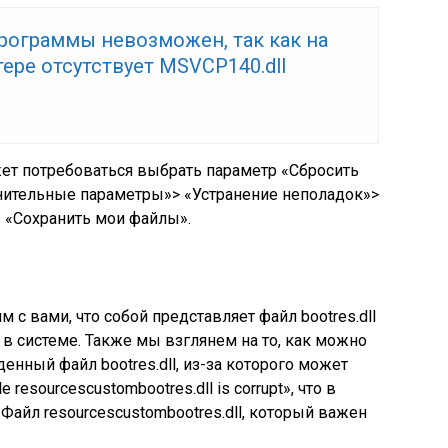
рограммы невозможен, так как на
ре отсутствует MSVCP140.dll
ожет потребоваться выбрать параметр «Сбросить
нительные параметры»> «Устранение неполадок»>
 «Сохранить мои файлы».
 с вами, что собой представляет файл bootres.dll
 в системе. Также мы взглянем на то, как можно
нный файл bootres.dll, из-за которого может
e resourcescustombootres.dll is corrupt», что в
Файл resourcescustombootres.dll, который важен