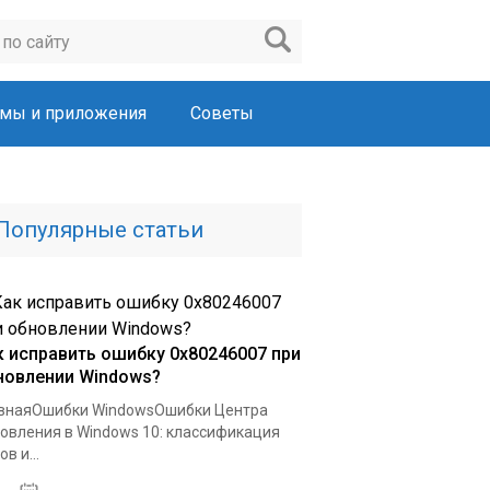
мы и приложения
Советы
Популярные статьи
к исправить ошибку 0x80246007 при
новлении Windows?
внаяОшибки WindowsОшибки Центра
овления в Windows 10: классификация
в и...