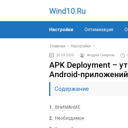
Wind10.ru
Настройки
Оптимизация
О
Главная
›
Настройки
›
20.03.2020
Андрей Смирнов
APK Deployment – у
Android-приложений
Содержание
1
ВНИМАНИЕ
2
Необходимое