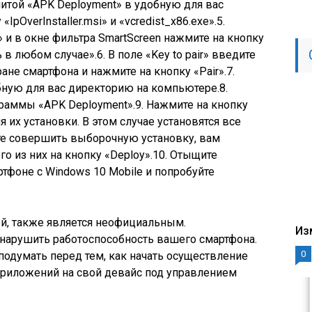
илитой «APK Deployment» в удобную для вас
pOverInstaller.msi» и «vcredist_x86.exe».5.
 и в окне фильтра SmartScreen нажмите на кнопку
в любом случае».6. В поле «Key to pair» введите
ане смартфона и нажмите на кнопку «Pair».7.
ную для вас директорию на компьютере.8.
граммы «APK Deployment».9. Нажмите на кнопку
 их установки. В этом случае установятся все
те совершить выборочную установку, вам
о из них на кнопку «Deploy».10. Отыщите
тфоне с Windows 10 Mobile и попробуйте
й, также является неофициальным.
Из
нарушить работоспособность вашего смартфона.
0
одумать перед тем, как начать осуществление
приложений на свой девайс под управлением