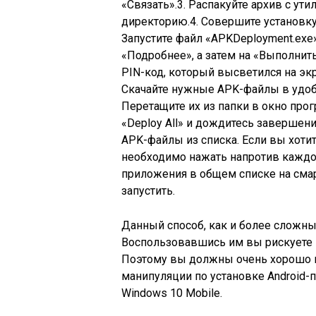
«Связать».3. Распакуйте архив с ут
директорию.4. Совершите установку «I
Запустите файл «APKDeployment.exe»
«Подробнее», а затем на «Выполнить 
PIN-код, который высветился на экр
Скачайте нужные APK-файлы в удоб
Перетащите их из папки в окно про
«Deploy All» и дождитесь завершения
APK-файлы из списка. Если вы хоти
необходимо нажать напротив каждог
приложения в общем списке на смар
запустить.
Данный способ, как и более сложны
Воспользовавшись им вы рискуете 
Поэтому вы должны очень хорошо п
манипуляции по установке Android-
Windows 10 Mobile.