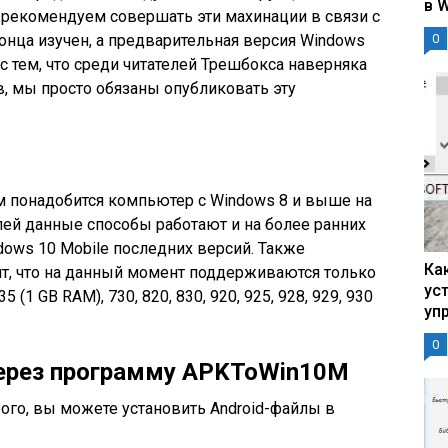
в 
е рекомендуем совершать эти махинации в связи с
конца изучен, а предварительная версия Windows
0
и с тем, что среди читателей Трешбокса наверняка
, мы просто обязаны опубликовать эту
м понадобится компьютер с Windows 8 и выше на
елей данные способы работают и на более ранних
dows 10 Mobile последних версий. Также
Ка
ит, что на данный момент поддерживаются только
ус
(1 GB RAM), 730, 820, 830, 920, 925, 928, 929, 930
уп
0
через программу APKToWin10M
ого, вы можете установить Android-файлы в