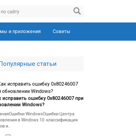
мы и приложения
Советы
Популярные статьи
к исправить ошибку 0x80246007 при
новлении Windows?
внаяОшибки WindowsОшибки Центра
овления в Windows 10: классификация
в и...