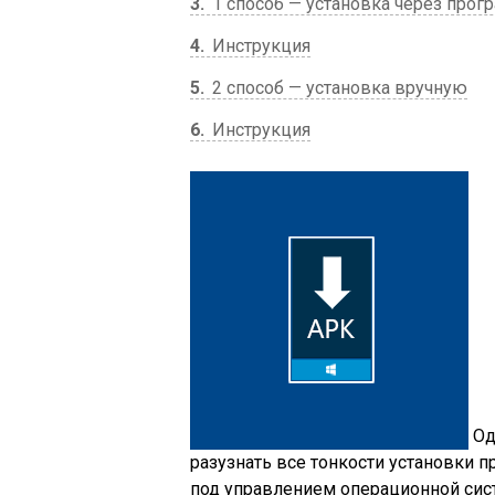
3
1 способ — установка через про
4
Инструкция
5
2 способ — установка вручную
6
Инструкция
Од
разузнать все тонкости установки 
под управлением операционной сист