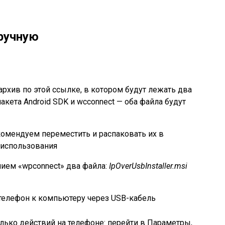
вручную
архив по этой ссылке, в котором будут лежать два
пакета Android SDK и wcconnect — оба файла будут
комендуем переместить и распаковать их в
 использования
нием «wpconnect» два файла:
IpOverUsbInstaller.msi
телефон к компьютеру через USB-кабель
ько действий на телефоне: перейти в Параметры,