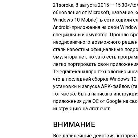
21soroka
, 8 августа 2015 — 15:30
</td
обновления от Microsoft, название 
Windows 10 Mobile), в сети ходили с
Android-приложения на свои Windows
специальный эмулятор. Прошло вре
неоднозначного возможного решения 
стали известны официальные подроб
эмулятора нет, но зато есть прогр
легко портировать свои приложени
Telegram-канал
про технологии
с инс
что в последней сборке Windows 10
установки и запуска APK-файлов (т
тот час же была написана инструкци
приложения для ОС от Google на св
инструкцию на этот счет.
ВНИМАНИЕ
Все дальнейшие действия, которые