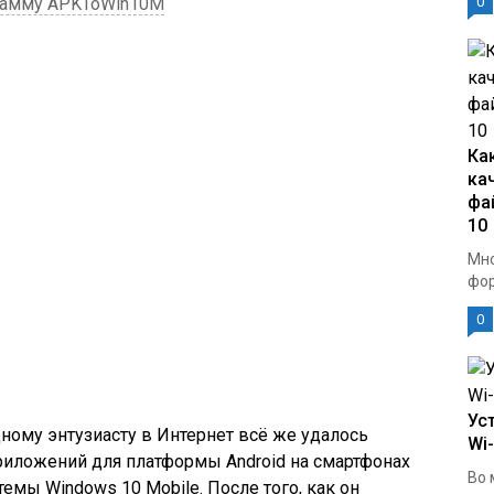
грамму APKToWin10M
0
Ка
ка
фа
10
Мно
фор
0
Ус
ному энтузиасту в Интернет всё же удалось
Wi
приложений для платформы Android на смартфонах
Во 
емы Windows 10 Mobile. После того, как он