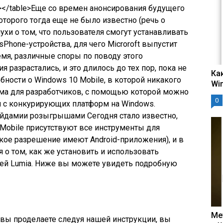
></table>Еще со времен анонсирования будущего
которого тогда еще не было известно (речь о
лухи о том, что пользователя смогут устанавливать
Phone-устройства, для чего Microroft выпустит
мя, различные споры по поводу этого
разрастались, и это длилось до тех пор, пока не
Ка
ности о Windows 10 Mobile, в которой никакого
Wi
амма для разработчиков, с помощью которой можно
0
я с конкурирующих платформ на Windows.
айдами
и розыгрышами
Сегодня стало известно,
 Mobile присутствуют все инструменты для
акое разрешение имеют Android-приложения), и в
я о том, как же установить и использовать
оей Lumia. Ниже вы можете увидеть подробную
Ме
 вы проделаете следуя нашей инструкции, вы